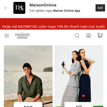
MaisonOnline
Nhập mã MSOPAY100: giảm ngay 10% khi thanh toán trực tuyến
Mở
Trải nghiệm ngay
Maison Online App
Nhập mã: MSOXINCHAO - Giảm 10% đơn đầu cho thành viên mới!
Nhập mã MSOPAY100: giảm ngay 10% khi thanh toán trực tuyến
Nhập mã: MSOXINCHAO - Giảm 10% đơn đầu cho thành viên mới!
NAM
NỮ