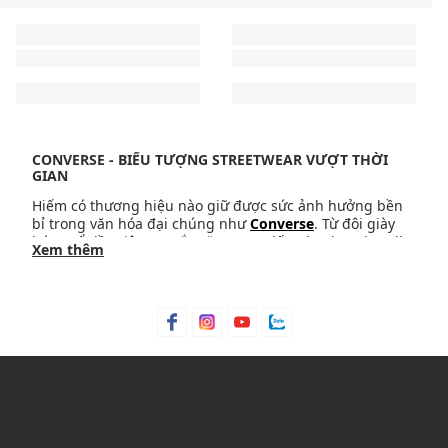
CONVERSE - BIỂU TƯỢNG STREETWEAR VƯỢT THỜI
GIAN
Hiếm có thương hiệu nào giữ được sức ảnh hưởng bền
bỉ trong văn hóa đại chúng như
Converse
. Từ đôi giày
bóng rổ đầu tiên ra mắt năm 1917 đến Chuck Taylor All
Xem thêm
Star huyền thoại, Converse không chỉ là một món đồ thời
trang mà còn gắn với tinh thần tự do, sáng tạo và chất
DẤU ẤN LÀM NÊN CONVERSE
đường phố rất riêng. Hơn một thế kỷ trôi qua, sức hút
của Converse vẫn nằm ở sự mộc mạc, bền bỉ và khả
Converse được thành lập năm 1908 tại Massachusetts,
năng hòa vào nhiều phong cách khác nhau, từ tối giản,
Mỹ và nhanh chóng tạo dấu ấn với dòng All Star, một
casual đến vintage hay streetwear.
trong những thiết kế giày bóng rổ biểu tượng nhất thế
giới. Sự xuất hiện của Chuck Taylor đã đưa cái tên này
vượt ra khỏi khuôn khổ thể thao để trở thành một phần
CONVERSE CHÍNH HÃNG TẠI MAISON ONLINE
của thời trang và văn hóa sống. Đến nay, Converse vẫn
giữ được tinh thần "simple but iconic" qua những chi
Tại
Maison Online
, bạn có thể tìm thấy nhiều sản phẩm