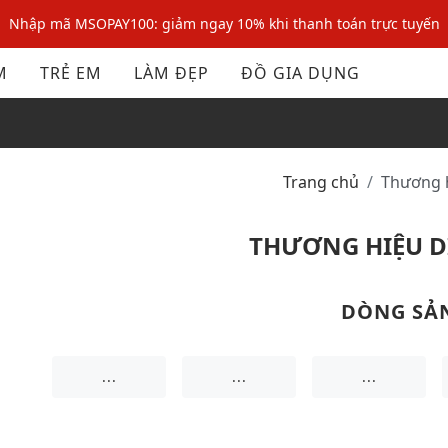
Nhập mã MSOPAY100: giảm ngay 10% khi thanh toán trực tuyến
Nhập mã: MSOXINCHAO - Giảm 10% đơn đầu cho thành viên mới!
M
TRẺ EM
LÀM ĐẸP
ĐỒ GIA DỤNG
Nhập mã MSOPAY100: giảm ngay 10% khi thanh toán trực tuyến
Nhập mã: MSOXINCHAO - Giảm 10% đơn đầu cho thành viên mới!
Trang chủ
Thương 
THƯƠNG HIỆU D
DÒNG SẢ
...
...
...