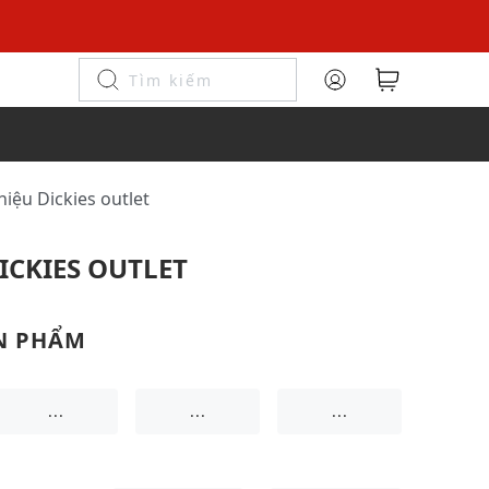
hiệu Dickies outlet
ICKIES OUTLET
N PHẨM
...
...
...