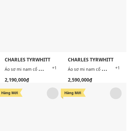
CHARLES TYRWHITT
CHARLES TYRWHITT
Á
o sơ mi nam cổ bẻ tay ngắn phối túi
Á
o sơ mi nam cổ bẻ tay dài sọc caro
+1
+1
2,190,000₫
2,590,000₫
Hàng Mới
Hàng Mới