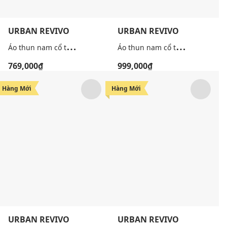
URBAN REVIVO
URBAN REVIVO
Á
o thun nam cổ tròn tay ngắn in chữ
Á
o thun nam cổ tròn tay ngắn in họa tiết
769,000₫
999,000₫
Hàng Mới
Hàng Mới
URBAN REVIVO
URBAN REVIVO