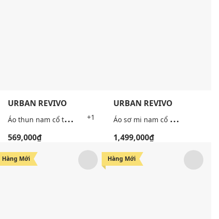
URBAN REVIVO
URBAN REVIVO
Á
o thun nam cổ tròn tay ngắn thêu patch
Á
o sơ mi nam cổ bẻ tay ngắn thêu patch
+1
569,000₫
1,499,000₫
Hàng Mới
Hàng Mới