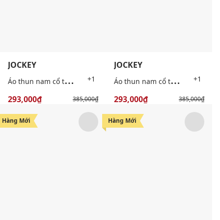
JOCKEY
JOCKEY
Á
o thun nam cổ tròn tay ngắn
Á
o thun nam cổ tròn tay ngắn
+1
+1
293,000₫
293,000₫
385,000₫
385,000₫
-47%
-47%
Hàng Mới
Hàng Mới