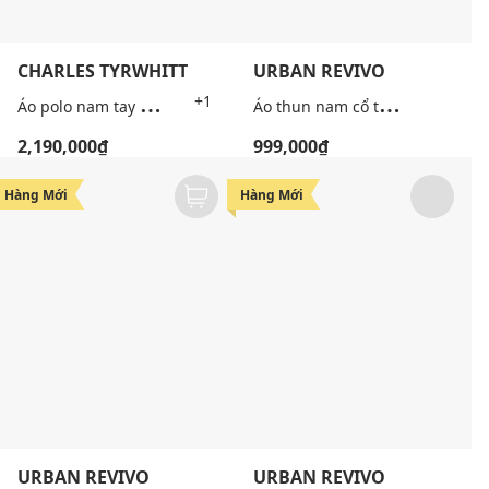
CHARLES TYRWHITT
URBAN REVIVO
Á
o polo nam tay ngắn kẻ sọc thêu hoa
Á
o thun nam cổ tròn tay ngắn thêu họa tiết
+1
2,190,000₫
999,000₫
Hàng Mới
Hàng Mới
URBAN REVIVO
URBAN REVIVO