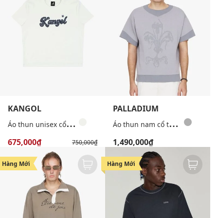
KANGOL
PALLADIUM
Á
o thun unisex cổ tròn tay ngắn phối logo
Á
o thun nam cổ tròn tay ngắn Palladium x Beuter
675,000₫
1,490,000₫
750,000₫
Hàng Mới
Hàng Mới