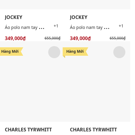
JOCKEY
JOCKEY
Á
o polo nam tay ngắn thêu logo Full Boy
Á
o polo nam tay ngắn thêu logo Full Boy
+1
+1
349,000₫
349,000₫
655,000₫
655,000₫
Hàng Mới
Hàng Mới
CHARLES TYRWHITT
CHARLES TYRWHITT