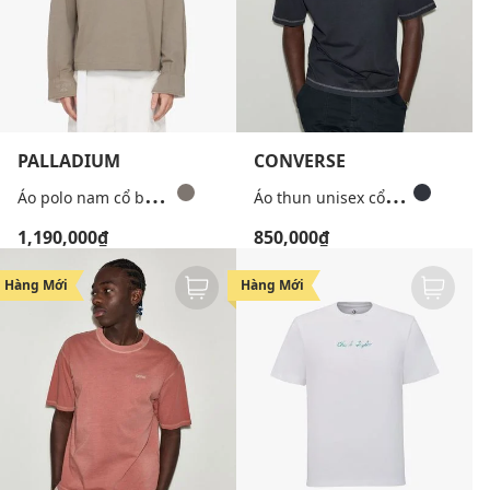
PALLADIUM
CONVERSE
Á
o polo nam cổ bẻ tay dài Palladium x Beuter
Á
o thun unisex cổ tròn tay ngắn Embroidered
1,190,000₫
850,000₫
Hàng Mới
Hàng Mới