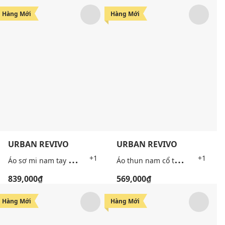
Hàng Mới
Hàng Mới
URBAN REVIVO
URBAN REVIVO
Á
o sơ mi nam tay ngắn phối màu tương phản
Á
o thun nam cổ tròn tay ngắn thêu patch
+1
+1
839,000₫
569,000₫
Hàng Mới
Hàng Mới