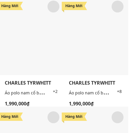
Hàng Mới
Hàng Mới
CHARLES TYRWHITT
CHARLES TYRWHITT
+5
Á
o polo nam cổ bẻ tay ngắn lịch lãm
Á
o polo nam cổ bẻ tay ngắn Pique
+2
+8
1,990,000₫
1,990,000₫
Hàng Mới
Hàng Mới