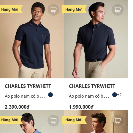
Hàng Mới
Hàng Mới
CHARLES TYRWHITT
CHARLES TYRWHITT
Á
o polo nam cổ bẻ tay ngắn Pique
Á
o polo nam cổ bẻ tay ngắn lịch lãm
+2
2,390,000₫
1,990,000₫
Hàng Mới
Hàng Mới