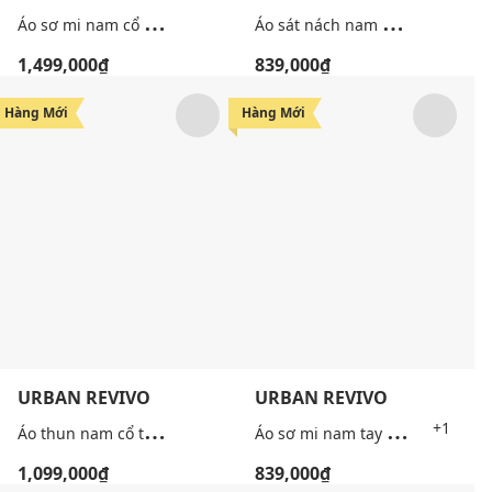
Á
o sơ mi nam cổ bẻ tay ngắn hiện đại
Á
o sát nách nam cổ tròn thêu họa tiết
1,499,000₫
839,000₫
Hàng Mới
Hàng Mới
URBAN REVIVO
URBAN REVIVO
Á
o thun nam cổ tròn tay ngắn thêu họa tiết
Á
o sơ mi nam tay ngắn phối màu tương phản
+1
1,099,000₫
839,000₫