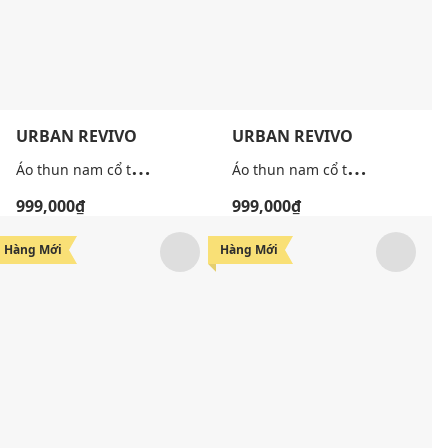
URBAN REVIVO
URBAN REVIVO
Á
o thun nam cổ tròn tay ngắn tối giản
Á
o thun nam cổ tròn tay ngắn in họa tiết
999,000₫
999,000₫
Hàng Mới
Hàng Mới