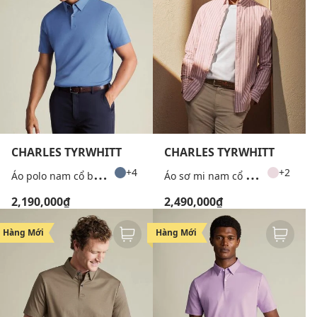
CHARLES TYRWHITT
CHARLES TYRWHITT
Á
o polo nam cổ bẻ tay ngắn thanh lịch
Á
o sơ mi nam cổ bẻ tay dài kẻ sọc Oxford
+4
+2
2,190,000₫
2,490,000₫
Hàng Mới
Hàng Mới