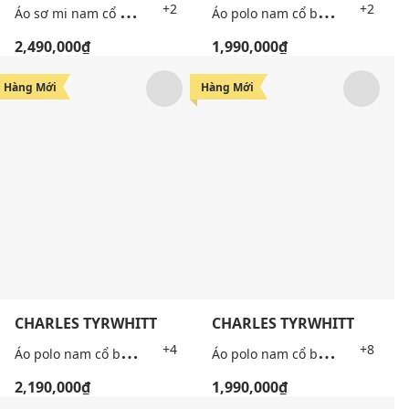
Á
o sơ mi nam cổ bẻ tay dài kẻ sọc Oxford
Á
o polo nam cổ bẻ tay ngắn lịch lãm
+2
+2
2,490,000₫
1,990,000₫
Hàng Mới
Hàng Mới
CHARLES TYRWHITT
CHARLES TYRWHITT
+5
Á
o polo nam cổ bẻ tay ngắn thanh lịch
Á
o polo nam cổ bẻ tay ngắn Pique
+4
+8
2,190,000₫
1,990,000₫