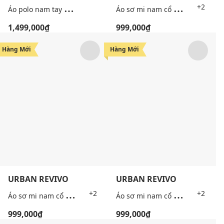
Á
o polo nam tay ngắn sọc ngang phối màu
Á
o sơ mi nam cổ bẻ tay ngắn thêu patch
+2
1,499,000₫
999,000₫
Hàng Mới
Hàng Mới
URBAN REVIVO
URBAN REVIVO
Á
o sơ mi nam cổ bẻ tay ngắn thêu patch
Á
o sơ mi nam cổ bẻ tay ngắn thêu patch
+2
+2
999,000₫
999,000₫