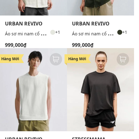
URBAN REVIVO
URBAN REVIVO
Á
o sơ mi nam cổ bẻ tay ngắn phối túi
Á
o sơ mi nam cổ bẻ tay ngắn phối túi
+1
+1
999,000₫
999,000₫
Hàng Mới
Hàng Mới