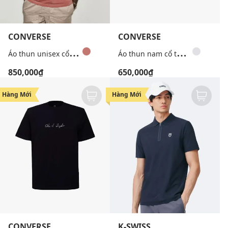
CONVERSE
CONVERSE
Á
o thun unisex cổ tròn tay ngắn Embroidered
Á
o thun nam cổ tròn tay ngắn Varsity
850,000₫
650,000₫
Hàng Mới
Hàng Mới
CONVERSE
K-SWISS