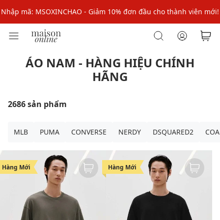
Nhập mã: MSOXINCHAO - Giảm 10% đơn đầu cho thành viên mới!
Nhập mã MSOPAY100: giảm ngay 10% khi thanh toán trực tuyến
Nhập mã: MSOXINCHAO - Giảm 10% đơn đầu cho thành viên mới!
ÁO NAM - HÀNG HIỆU CHÍNH
HÃNG
2686 sản phẩm
MLB
PUMA
CONVERSE
NERDY
DSQUARED2
COA
Hàng Mới
Hàng Mới