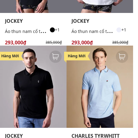
JOCKEY
JOCKEY
Á
o thun nam cổ tròn tay ngắn
Á
o thun nam cổ tròn tay ngắn
+1
+1
293,000₫
293,000₫
385,000₫
385,000₫
-47%
Hàng Mới
Hàng Mới
JOCKEY
CHARLES TYRWHITT