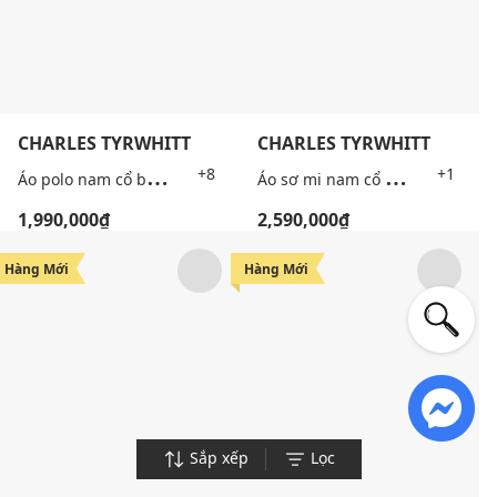
CHARLES TYRWHITT
CHARLES TYRWHITT
+5
Á
o polo nam cổ bẻ tay ngắn Pique
Á
o sơ mi nam cổ bẻ tay dài sọc caro
+8
+1
1,990,000₫
2,590,000₫
Hàng Mới
Hàng Mới
Sắp xếp
Lọc