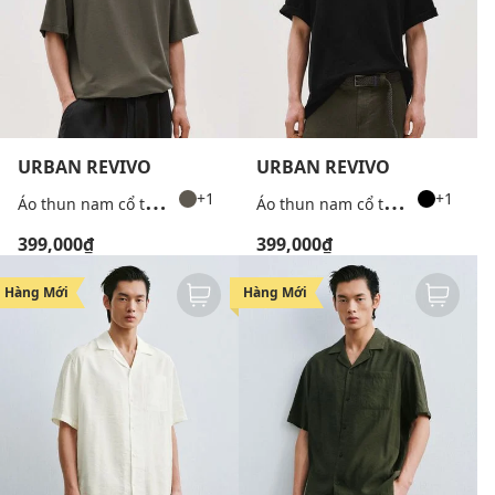
URBAN REVIVO
URBAN REVIVO
Á
o thun nam cổ tròn tay ngắn tối giản
Á
o thun nam cổ tròn tay ngắn tối giản
+1
+1
399,000₫
399,000₫
Hàng Mới
Hàng Mới