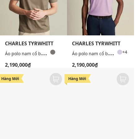
CHARLES TYRWHITT
CHARLES TYRWHITT
Á
o polo nam cổ bẻ tay ngắn tối giản
Á
o polo nam cổ bẻ tay ngắn thanh lịch
+4
2,190,000₫
2,190,000₫
Hàng Mới
Hàng Mới