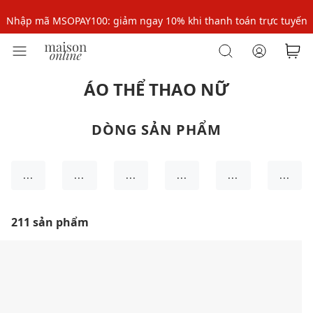
Nhập mã MSOPAY100: giảm ngay 10% khi thanh toán trực tuyến
Nhập mã: MSOXINCHAO - Giảm 10% đơn đầu cho thành viên mới!
Nhập mã MSOPAY100: giảm ngay 10% khi thanh toán trực tuyến
ÁO THỂ THAO NỮ
Nhập mã: MSOXINCHAO - Giảm 10% đơn đầu cho thành viên mới!
DÒNG SẢN PHẨM
...
...
...
...
...
...
211 sản phẩm