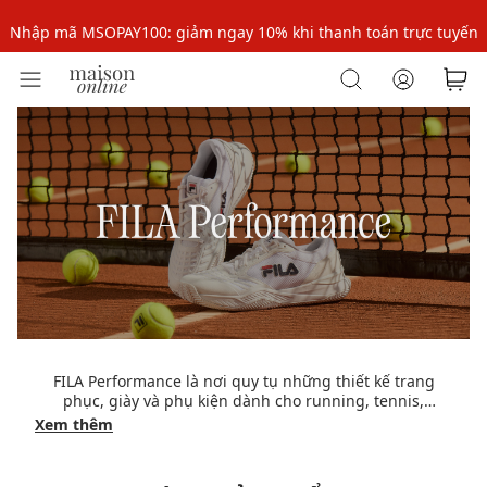
Nhập mã MSOPAY100: giảm ngay 10% khi thanh toán trực tuyến
Nhập mã: MSOXINCHAO - Giảm 10% đơn đầu cho thành viên mới!
Nhập mã MSOPAY100: giảm ngay 10% khi thanh toán trực tuyến
Nhập mã: MSOXINCHAO - Giảm 10% đơn đầu cho thành viên mới!
FILA Performance là nơi quy tụ những thiết kế trang
phục, giày và phụ kiện dành cho running, tennis,
pickleball, training và nhiều hoạt động thể thao khác,
Xem thêm
được tạo nên để đồng hành cùng một lối sống năng
động, hiện đại và đầy cảm hứng.