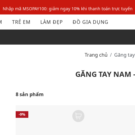
Nhập mã MSOPAY100: giảm ngay 10% khi thanh toán trực tuyến
Nhập mã: MSOXINCHAO - Giảm 10% đơn đầu cho thành viên mới!
M
TRẺ EM
LÀM ĐẸP
ĐỒ GIA DỤNG
Nhập mã MSOPAY100: giảm ngay 10% khi thanh toán trực tuyến
Nhập mã: MSOXINCHAO - Giảm 10% đơn đầu cho thành viên mới!
Trang chủ
Găng ta
GĂNG TAY NAM 
8 sản phẩm
-9%