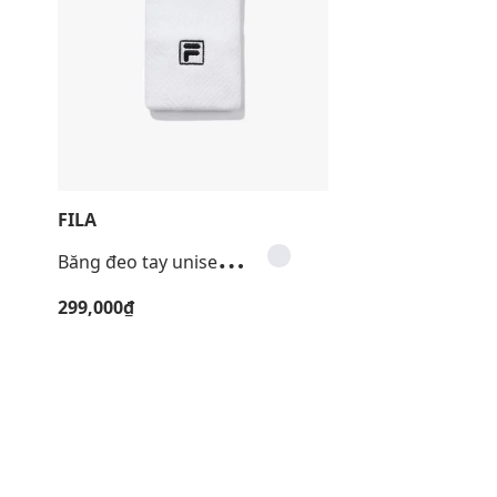
FILA
B
ăng đeo tay unisex Tennis Cool Toshi
299,000₫