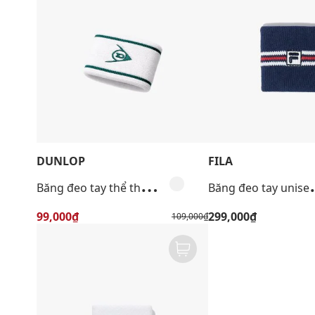
DUNLOP
FILA
B
ăng đeo tay thể thao unisex phối viền
ăng đeo 
99,000₫
299,000₫
109,000₫