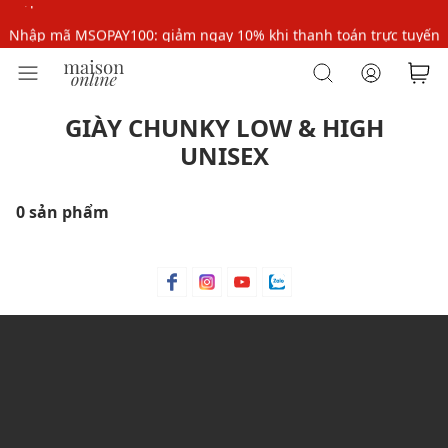
Nhập mã MSOPAY100: giảm ngay 10% khi thanh toán trực tuyến
Nhập mã: MSOXINCHAO - Giảm 10% đơn đầu cho thành viên mới!
GIÀY CHUNKY LOW & HIGH
UNISEX
0 sản phẩm