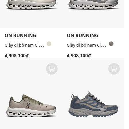
ON RUNNING
ON RUNNING
G
iày đi bộ nam Cloudtilt Remix
G
iày đi bộ nam Cloudtilt Remix
4,908,100₫
4,908,100₫