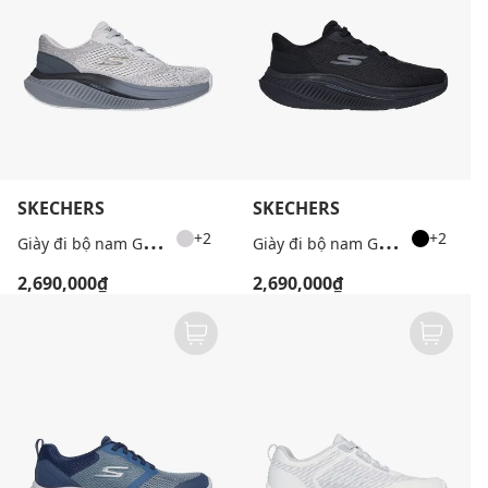
SKECHERS
SKECHERS
G
iày đi bộ nam GoWalk Max Cushioning
G
iày đi bộ nam GoWalk Max Cushioning
+2
+2
2,690,000₫
2,690,000₫