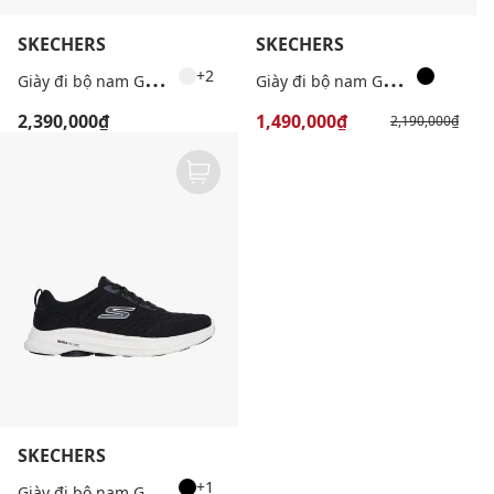
SKECHERS
SKECHERS
G
iày đi bộ nam GoWalk 8 Idris
G
iày đi bộ nam GoWalk Max
+2
2,390,000₫
1,490,000₫
2,190,000₫
SKECHERS
G
iày đi bộ nam Go Walk 8
+1