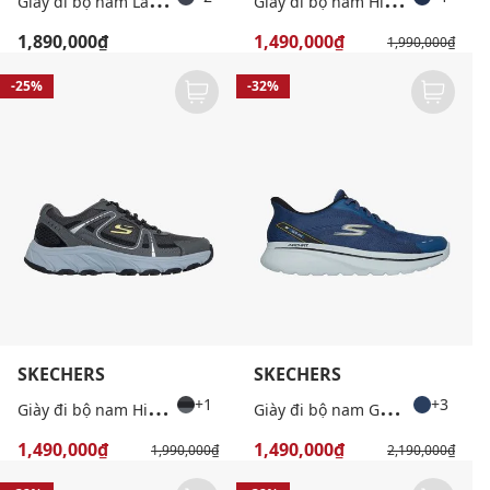
1,890,000₫
1,490,000₫
1,990,000₫
-25%
-32%
SKECHERS
SKECHERS
G
iày đi bộ nam Hillcrest 2.0
G
iày đi bộ nam GoWalk
+1
+3
1,490,000₫
1,490,000₫
1,990,000₫
2,190,000₫