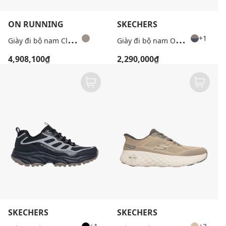
ON RUNNING
SKECHERS
G
iày đi bộ nam Cloudtilt
G
iày đi bộ nam Outdoor Vigor AT
+1
4,908,100₫
2,290,000₫
SKECHERS
SKECHERS