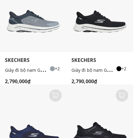
SKECHERS
SKECHERS
G
iày đi bộ nam GoWalk 8
G
iày đi bộ nam GoWalk 8
+2
+2
2,790,000₫
2,790,000₫