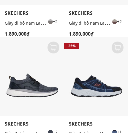
SKECHERS
SKECHERS
G
iày đi bộ nam Lancer
G
iày đi bộ nam Lancer
+2
+2
1,890,000₫
1,890,000₫
-25%
SKECHERS
SKECHERS
G
iày đi bộ nam Lancer
G
iày đi bộ nam Hillcrest 2.0
+2
+1