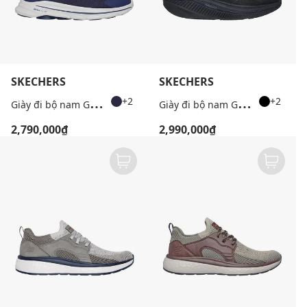
SKECHERS
SKECHERS
G
iày đi bộ nam GoWalk 8
G
iày đi bộ nam GoWalk Max Cushioning Arch Fit
+2
+2
2,790,000₫
2,990,000₫