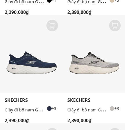
G
iày đi bộ nam Outdoor Vigor AT
G
iày đi bộ nam GOwalk Max Cushioning Flex
+1
+3
2,290,000₫
2,390,000₫
SKECHERS
SKECHERS
G
iày đi bộ nam GOwalk Max Cushioning Flex
G
iày đi bộ nam GOwalk Max Cushioning Flex
+3
+3
2,390,000₫
2,390,000₫