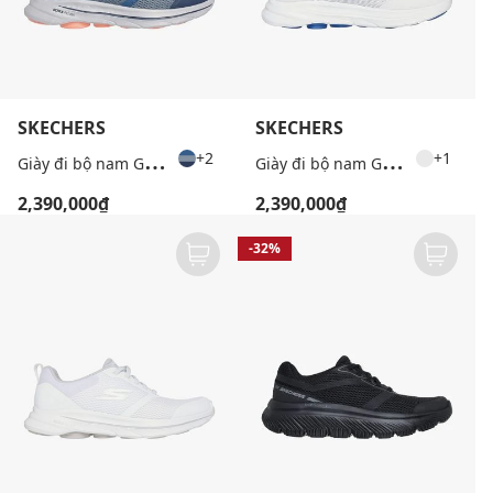
SKECHERS
SKECHERS
G
iày đi bộ nam GoWalk 8 Idris
G
iày đi bộ nam Go Walk 8
+2
+1
2,390,000₫
2,390,000₫
-32%