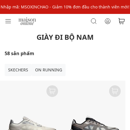
Nhập mã: MSOXINCHAO - Giảm 10% đơn đầu cho thành viên mới!
Nhập mã MSOPAY100: giảm ngay 10% khi thanh toán trực tuyến
Nhập mã: MSOXINCHAO - Giảm 10% đơn đầu cho thành viên mới!
GIÀY ĐI BỘ NAM
58 sản phẩm
SKECHERS
ON RUNNING