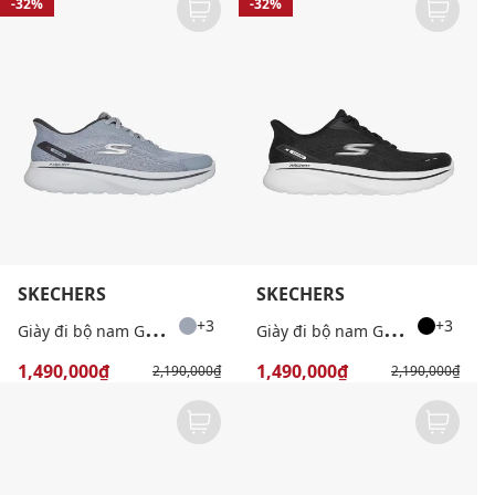
-32%
-32%
SKECHERS
SKECHERS
G
iày đi bộ nam GoWalk
G
iày đi bộ nam GoWalk
+3
+3
1,490,000₫
1,490,000₫
2,190,000₫
2,190,000₫