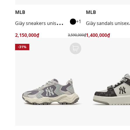
MLB
MLB
G
iày sneakers unisex cổ thấp Chunky Liner
iày sa
+1
2,150,000₫
1,400,000₫
3,590,000₫
-31%