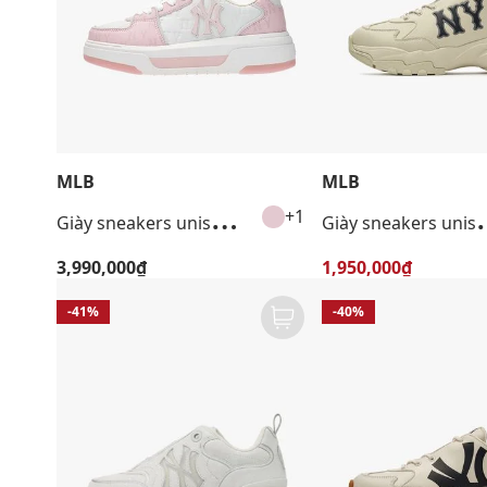
MLB
MLB
G
iày sneakers unisex cổ thấp Chunky Liner Embo Monogram
iày sneakers unisex cổ
+1
3,990,000₫
1,950,000₫
-41%
-40%