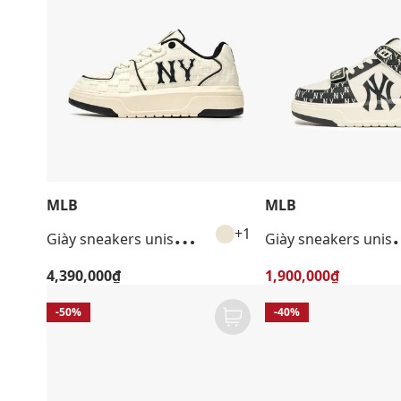
MLB
MLB
G
iày sneakers unisex cổ thấp Chunky Liner Embo Monogram
iày sneakers unisex cổ t
+1
4,390,000₫
1,900,000₫
-50%
-40%