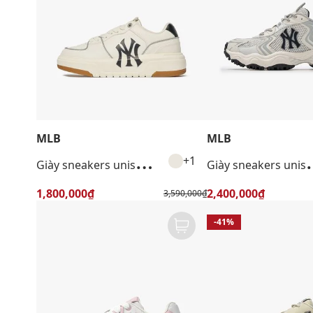
MLB
MLB
G
iày sneakers unisex cổ thấp Chunky Liner
iày sneakers unisex cổ
+1
1,800,000₫
2,400,000₫
3,590,000₫
-41%