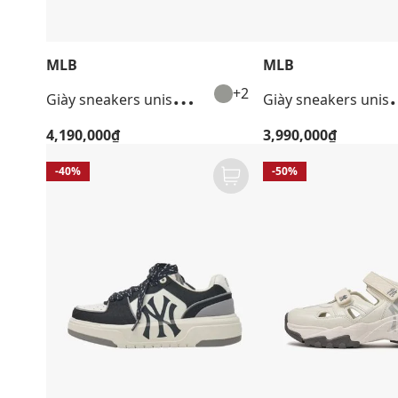
MLB
MLB
G
iày sneakers unisex cổ thấp Chunky Liner Embo Monogram
iày sneakers unisex c
+2
4,190,000₫
3,990,000₫
-40%
-50%