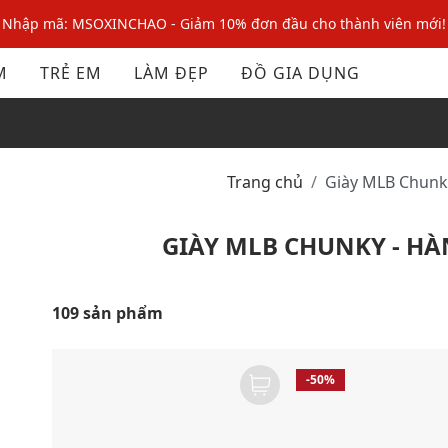
Nhập mã MSOPAY100: giảm ngay 10% khi thanh toán trực tuyến
Nhập mã: MSOXINCHAO - Giảm 10% đơn đầu cho thành viên mới!
M
TRẺ EM
LÀM ĐẸP
ĐỒ GIA DỤNG
Nhập mã MSOPAY100: giảm ngay 10% khi thanh toán trực tuyến
Nhập mã: MSOXINCHAO - Giảm 10% đơn đầu cho thành viên mới!
Trang chủ
Giày MLB Chun
GIÀY MLB CHUNKY - H
109 sản phẩm
-50%