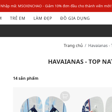
Nhập mã: MSOXINCHAO - Giảm 10% đơn đầu cho thành viên mới!
Nhập mã MSOPAY100: giảm ngay 10% khi thanh toán trực tuyến
M
TRẺ EM
LÀM ĐẸP
ĐỒ GIA DỤNG
Nhập mã: MSOXINCHAO - Giảm 10% đơn đầu cho thành viên mới!
Trang chủ
Havaianas -
HAVAIANAS - TOP N
14 sản phẩm