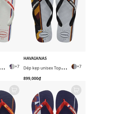
HAVAIANAS
+4
+4
D
ẹp unisex Top Nations I
D
ép kẹp unisex Top Nations I
+7
+7
899,000₫