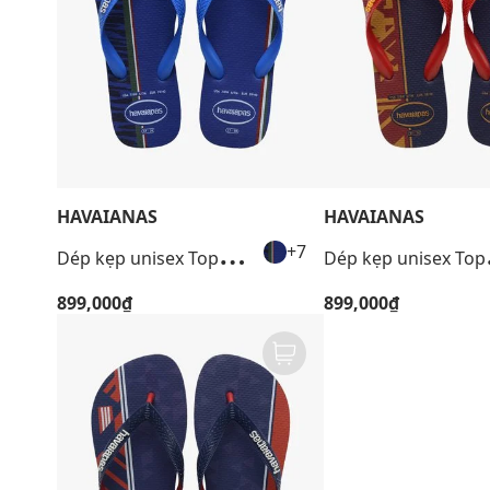
HAVAIANAS
HAVAIANAS
+4
D
ép kẹp unisex Top Nations I
ép k
+7
899,000₫
899,000₫