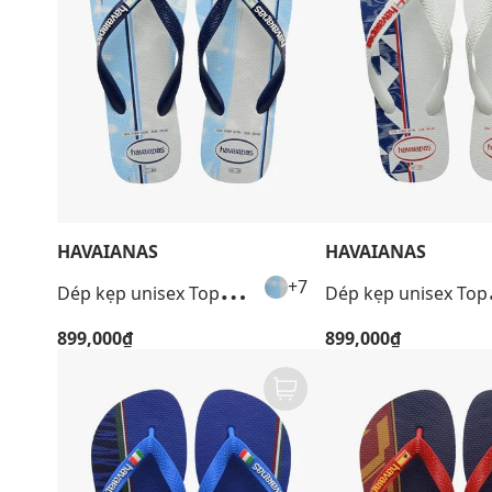
HAVAIANAS
HAVAIANAS
+4
D
ép kẹp unisex Top Nations I
ép k
+7
899,000₫
899,000₫