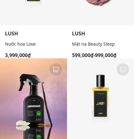
LUSH
LUSH
Nước hoa Love
Mặt nạ Beauty Sleep
3,999,000₫
599,000₫
-
999,000₫