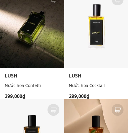
LUSH
LUSH
Nước hoa Confetti
Nước hoa Cocktail
299,000₫
299,000₫