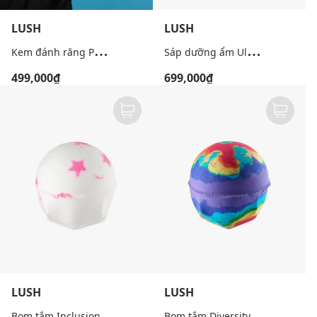
LUSH
LUSH
K
em đánh răng Plaque Sabbath
S
áp dưỡng ẩm Ultrabalm
499,000₫
699,000₫
LUSH
LUSH
Bom tắm Inclusion
Bom tắm Diversity