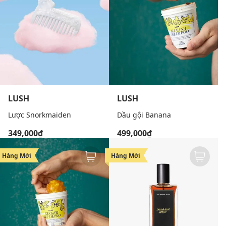
LUSH
LUSH
Lược Snorkmaiden
Dầu gội Banana
349,000₫
499,000₫
Hàng Mới
Hàng Mới