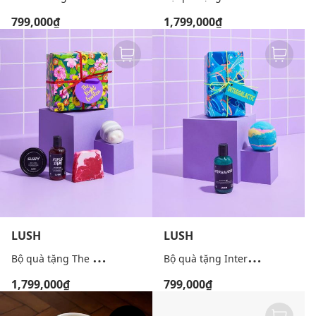
799,000₫
1,799,000₫
LUSH
LUSH
B
ộ quà tặng The Night Garden
B
ộ quà tặng Intergalactic
1,799,000₫
799,000₫