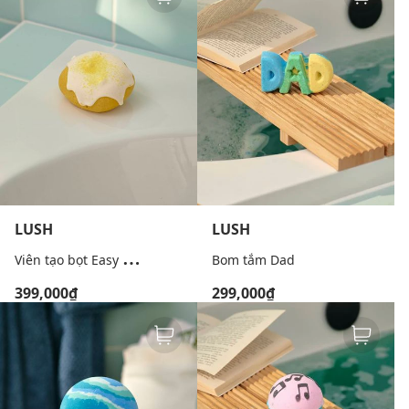
LUSH
LUSH
V
iên tạo bọt Easy Peasy Lemon Squeezy
Bom tắm Dad
399,000₫
299,000₫