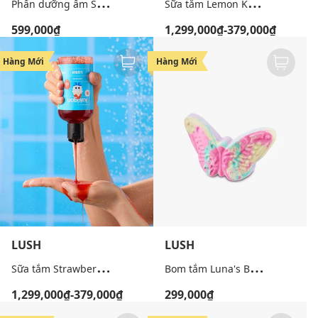
P
hấn dưỡng ẩm Super Milk
S
ữa tắm Lemon Kakigori
599,000₫
1,299,000₫
-
379,000₫
Hàng Mới
Hàng Mới
LUSH
LUSH
S
ữa tắm Strawberry Kakigori
B
om tắm Luna's Butterfly
1,299,000₫
-
379,000₫
299,000₫