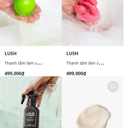
LUSH
LUSH
T
hanh tắm làm sạch Apple
T
hanh tắm làm sạch Flamingo
499,000₫
499,000₫