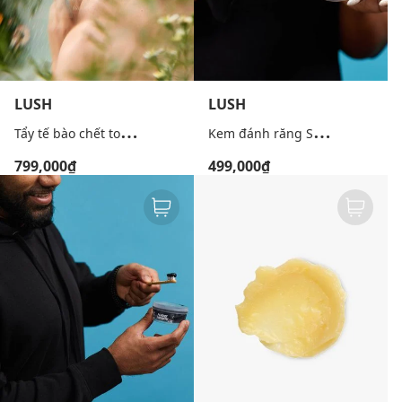
LUSH
LUSH
T
ẩy tế bào chết toàn thân Crème Brûlée
K
em đánh răng Soother
799,000₫
499,000₫