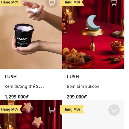
Hàng Mới
Hàng Mới
LUSH
LUSH
K
em dưỡng thể Sleepy
Bom tắm Sukoon
1,299,000₫
299,000₫
Hàng Mới
Hàng Mới