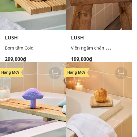
LUSH
LUSH
V
iên ngâm chân Volcano
Bom tắm Cold
299,000₫
199,000₫
Hàng Mới
Hàng Mới