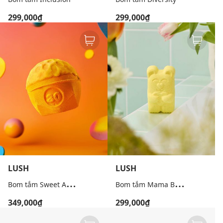
299,000₫
299,000₫
LUSH
LUSH
B
om tắm Sweet As Honey
B
om tắm Mama Bear
349,000₫
299,000₫