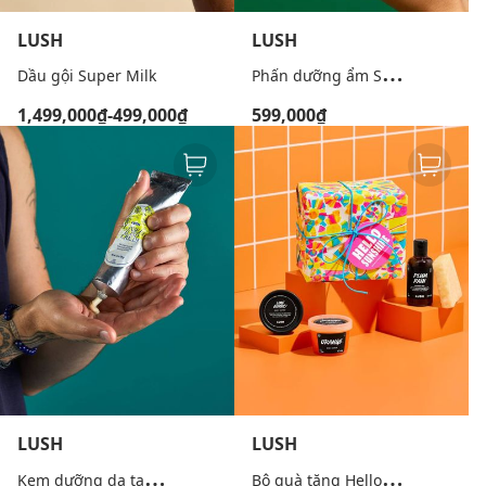
LUSH
LUSH
P
hấn dưỡng ẩm Sticky Dates
Dầu gội Super Milk
1,499,000₫
-
499,000₫
599,000₫
LUSH
LUSH
K
em dưỡng da tay Flaxseed
B
ộ quà tặng Hello Sunshine