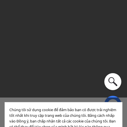
Chúng tôi sử dụng cookie để đảm bảo bạn có được trải nghiệm
tốt nhất khi truy cập trang web của chúng tôi. Bằng cách nhấp
Sắp xếp
Lọc (1)
vào Đồng ý, bạn chấp nhận tất cả các cookie của chúng tôi. Bạn
có thể thay đổi tùy chọn của mình bất kỳ lúc nào thông qua