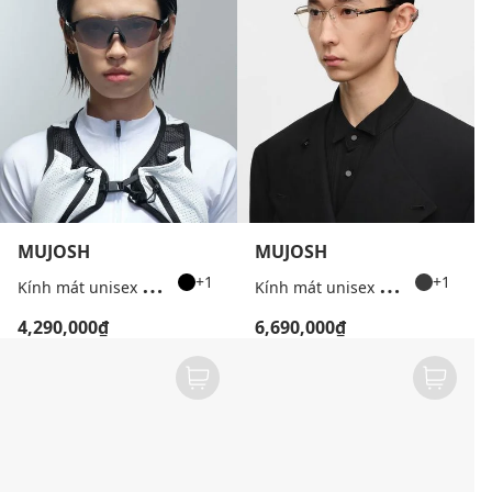
MUJOSH
MUJOSH
K
ính mát unisex gọng đa giác thể thao
K
ính mát unisex gọng chữ nhật bản mảnh
+1
+1
4,290,000₫
6,690,000₫