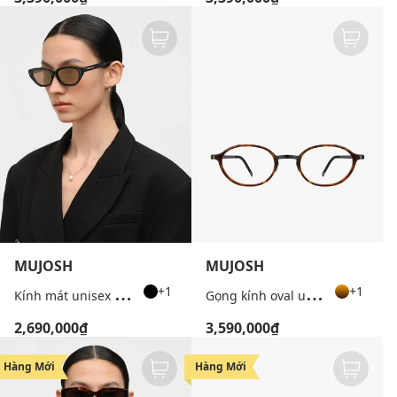
MUJOSH
MUJOSH
K
ính mát unisex gọng mắt mèo thời trang
G
ọng kính oval unisex thời thượng
+1
+1
2,690,000₫
3,590,000₫
Hàng Mới
Hàng Mới