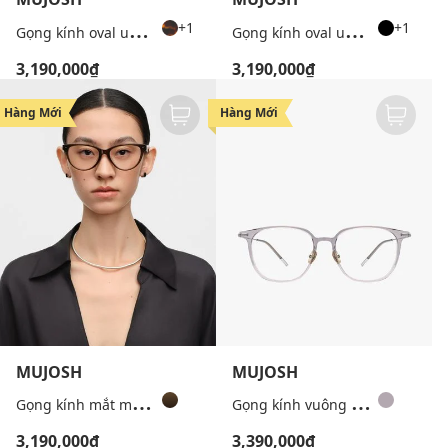
G
ọng kính oval unisex thời trang
G
ọng kính oval unisex thời trang
+1
+1
3,190,000₫
3,190,000₫
Hàng Mới
Hàng Mới
MUJOSH
MUJOSH
G
ọng kính mắt mèo unisex cá tính
G
ọng kính vuông unisex bản mảnh
3,190,000₫
3,390,000₫