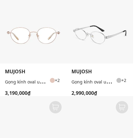
MUJOSH
MUJOSH
G
ọng kính oval unisex cổ điển
G
ọng kính oval unisex bản mảnh
+2
+2
3,190,000₫
2,990,000₫