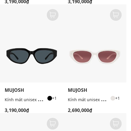
3,190,000₫
3,190,000₫
MUJOSH
MUJOSH
K
ính mát unisex gọng mắt mèo
K
ính mát unisex gọng mắt mèo thời trang
+1
+1
3,190,000₫
2,690,000₫