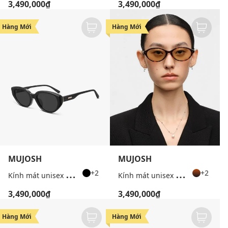
3,490,000₫
3,490,000₫
Hàng Mới
Hàng Mới
MUJOSH
MUJOSH
K
ính mát unisex gọng mắt mèo hiện đại
K
ính mát unisex gọng oval cao cấp
+2
+2
3,490,000₫
3,490,000₫
Hàng Mới
Hàng Mới