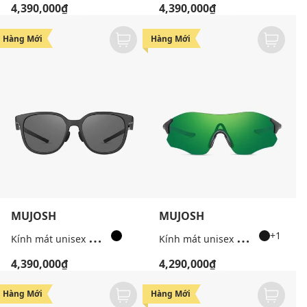
4,390,000₫
4,390,000₫
Hàng Mới
Hàng Mới
MUJOSH
MUJOSH
K
ính mát unisex gọng vuông Wake Up
K
ính mát unisex gọng đa giác thể thao
+1
4,390,000₫
4,290,000₫
Hàng Mới
Hàng Mới