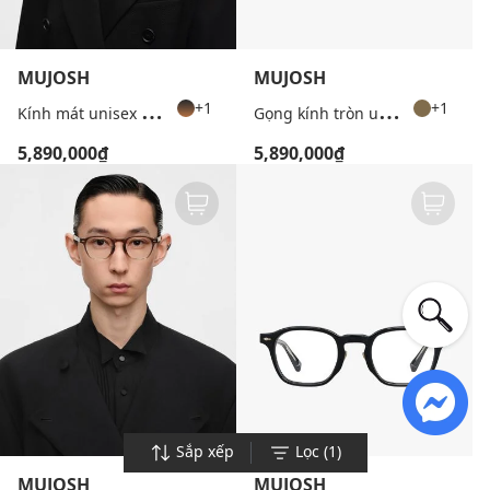
MUJOSH
MUJOSH
K
ính mát unisex gọng vuông chạm khắc
G
ọng kính tròn unisex bản vừa
+1
+1
5,890,000₫
5,890,000₫
Sắp xếp
Lọc (1)
MUJOSH
MUJOSH