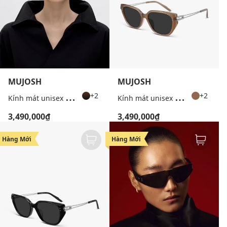
MUJOSH
MUJOSH
K
ính mát unisex gọng vuông thời trang
K
ính mát unisex gọng vuông thời trang
+2
+2
3,490,000₫
3,490,000₫
Hàng Mới
Hàng Mới