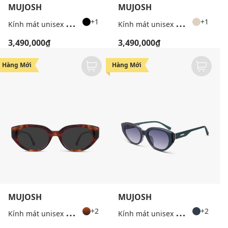
MUJOSH
MUJOSH
K
ính mát unisex gọng vuông hiện đại
K
ính mát unisex gọng vuông hiện đại
+1
+1
3,490,000₫
3,490,000₫
Hàng Mới
Hàng Mới
MUJOSH
MUJOSH
K
ính mát unisex gọng mắt mèo hiện đại
K
ính mát unisex gọng mắt mèo hiện đại
+2
+2