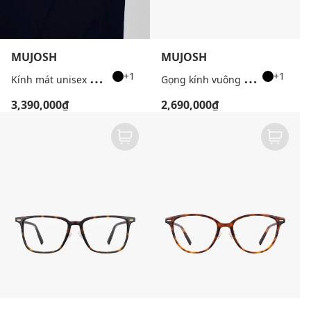
MUJOSH
MUJOSH
K
ính mát unisex gọng phi công
G
ọng kính vuông unisex bản mảnh
+1
+1
3,390,000₫
2,690,000₫