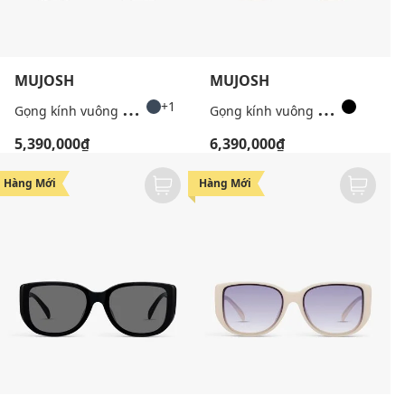
MUJOSH
MUJOSH
G
ọng kính vuông unisex bản mảnh
G
ọng kính vuông unisex bản dày
+1
5,390,000₫
6,390,000₫
Hàng Mới
Hàng Mới