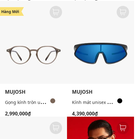
Hàng Mới
MUJOSH
MUJOSH
G
ọng kính tròn unisex bản vừa
K
ính mát unisex gọng chữ nhật Wake Up
2,990,000₫
4,390,000₫