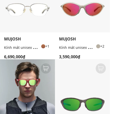
MUJOSH
MUJOSH
K
ính mát unisex gọng chữ nhật bản mảnh
K
ính mát unisex gọng mắt mèo thời trang
+1
+2
6,690,000₫
3,590,000₫