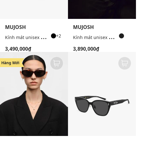
MUJOSH
MUJOSH
K
ính mát unisex gọng vuông thời trang
K
ính mát unisex gọng đa giác phá cách
+2
3,490,000₫
3,890,000₫
Hàng Mới