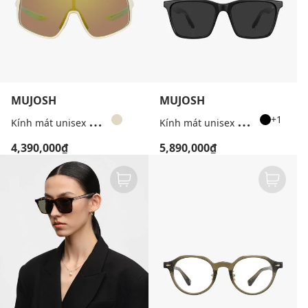
MUJOSH
MUJOSH
K
ính mát unisex gọng chữ nhật Wake Up
K
ính mát unisex gọng vuông chạm khắc
+1
4,390,000₫
5,890,000₫