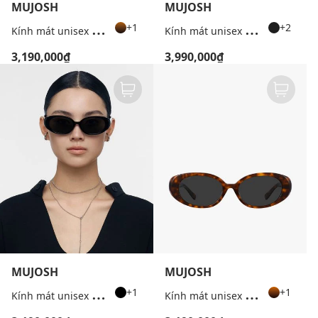
MUJOSH
MUJOSH
K
ính mát unisex gọng mắt mèo
K
ính mát unisex gọng vuông bản dày
+1
+2
3,190,000₫
3,990,000₫
MUJOSH
MUJOSH
K
ính mát unisex gọng oval cao cấp
K
ính mát unisex gọng oval cao cấp
+1
+1