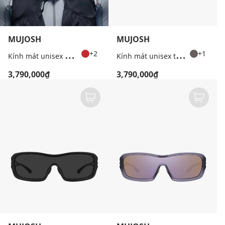
MUJOSH
MUJOSH
K
ính mát unisex gọng vuông Wake Up
K
ính mát unisex thể thao gọng vuông
+2
+1
3,790,000₫
3,790,000₫