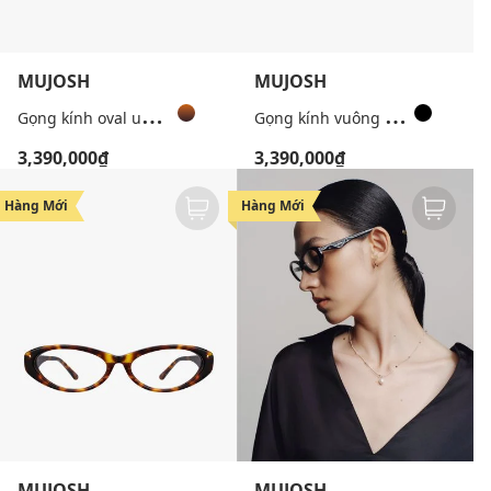
MUJOSH
MUJOSH
G
ọng kính oval unisex bản mảnh cá tính
G
ọng kính vuông unisex bản mảnh
3,390,000₫
3,390,000₫
Hàng Mới
Hàng Mới
MUJOSH
MUJOSH