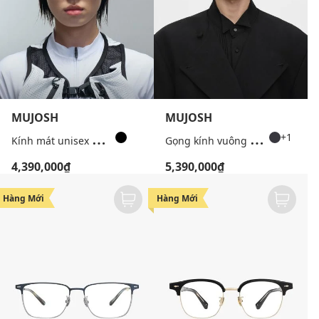
MUJOSH
MUJOSH
K
ính mát unisex gọng chữ nhật Wake Up
G
ọng kính vuông unisex bản mảnh
+1
4,390,000₫
5,390,000₫
Hàng Mới
Hàng Mới