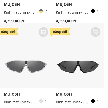
MUJOSH
MUJOSH
K
ính mát unisex gọng oval Wake Up
K
ính mát unisex gọng chữ nhật Wake Up
+2
+1
4,390,000₫
4,390,000₫
Hàng Mới
Hàng Mới
MUJOSH
MUJOSH
K
ính mát unisex gọng oval Wake Up
K
ính mát unisex gọng oval Wake Up
+1
+1