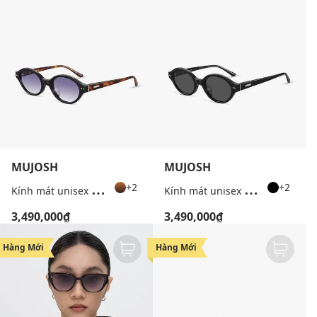
MUJOSH
MUJOSH
K
ính mát unisex gọng oval cao cấp
K
ính mát unisex gọng oval cao cấp
+2
+2
3,490,000₫
3,490,000₫
Hàng Mới
Hàng Mới