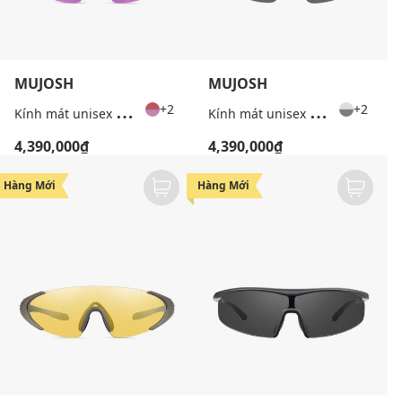
MUJOSH
MUJOSH
K
ính mát unisex gọng oval Wake Up
K
ính mát unisex gọng oval Wake Up
+2
+2
4,390,000₫
4,390,000₫
Hàng Mới
Hàng Mới