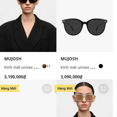
MUJOSH
MUJOSH
K
ính mát unisex gọng mắt mèo
K
ính mát unisex gọng tròn thời trang
+1
3,190,000₫
3,090,000₫
Hàng Mới
Hàng Mới