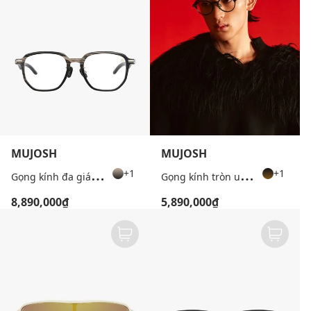
MUJOSH
MUJOSH
G
ọng kính đa giác unisex thời thượng
G
ọng kính tròn unisex bản vừa
+1
+1
8,890,000₫
5,890,000₫