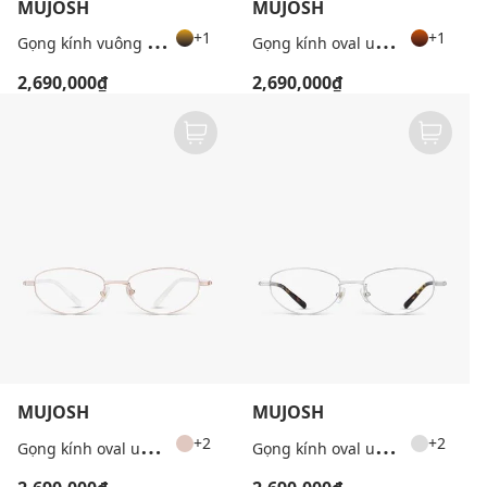
MUJOSH
MUJOSH
G
ọng kính vuông unisex bản mảnh
G
ọng kính oval unisex thời trang
+1
+1
2,690,000₫
2,690,000₫
MUJOSH
MUJOSH
G
ọng kính oval unisex bản mảnh
G
ọng kính oval unisex bản mảnh
+2
+2