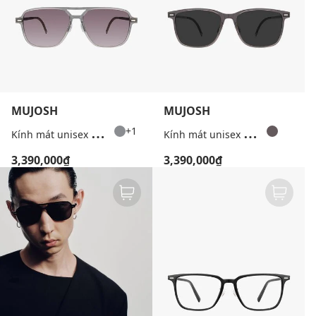
MUJOSH
MUJOSH
K
ính mát unisex gọng phi công
K
ính mát unisex gọng vuông thời thượng
+1
3,390,000₫
3,390,000₫