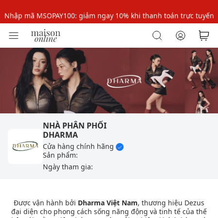
Nhập mã MSOPAY100: giảm ngay 10% khi thanh toán trực tuyến
Nhập mã: MSOXINCHAO - Giảm 10% đơn đầu cho thành viên mới!
Nhập mã MSOPAY100: giảm ngay 10% khi thanh toán trực tuyến
Nhập mã: MSOXINCHAO - Giảm 10% đơn đầu cho thành viên mới!
NHÀ PHÂN PHỐI
DHARMA
Cửa hàng chính hãng
Sản phẩm:
Ngày tham gia:
Được vận hành bởi
Dharma Việt Nam
, thương hiệu Dezus
đại diện cho phong cách sống năng động và tinh tế của thế