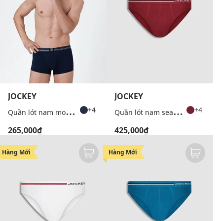
JOCKEY
JOCKEY
Q
uần lót nam modal dáng trunk
Q
uần lót nam seamfree dáng brief
+4
+4
265,000₫
425,000₫
Hàng Mới
Hàng Mới