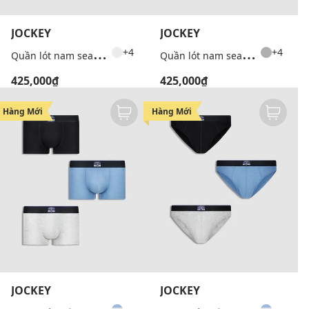
JOCKEY
JOCKEY
Q
uần lót nam seamfree dáng trunk
Q
uần lót nam seamfree dáng trunk
+4
+4
425,000₫
425,000₫
Hàng Mới
Hàng Mới
JOCKEY
JOCKEY