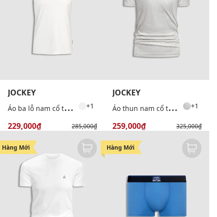
JOCKEY
JOCKEY
Á
o ba lỗ nam cổ tròn phối logo
Á
o thun nam cổ tròn tay ngắn mặc nhà
+1
+1
229,000₫
259,000₫
285,000₫
325,000₫
-20%
-20%
Hàng Mới
Hàng Mới