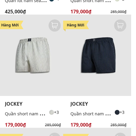
425,000₫
179,000₫
285,000₫
-37%
-37%
Hàng Mới
Hàng Mới
JOCKEY
JOCKEY
Q
uần short nam mặc nhà kẻ sọc
Q
uần short nam mặc nhà kẻ sọc
+3
+3
179,000₫
179,000₫
285,000₫
285,000₫