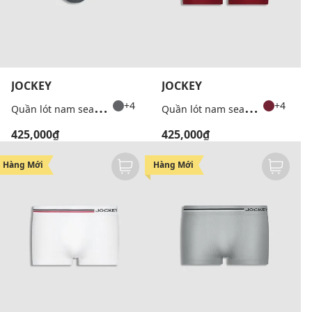
JOCKEY
JOCKEY
Q
uần lót nam seamfree dáng brief
Q
uần lót nam seamfree dáng trunk
+4
+4
425,000₫
425,000₫
Hàng Mới
Hàng Mới