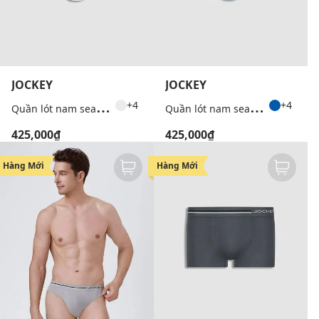
JOCKEY
JOCKEY
Q
uần lót nam seamfree dáng brief
Q
uần lót nam seamfree dáng brief
+4
+4
425,000₫
425,000₫
Hàng Mới
Hàng Mới