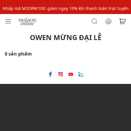
Nhập mã MSOPAY100: giảm ngay 10% khi thanh toán trực tuyến
Nhập mã: MSOXINCHAO - Giảm 10% đơn đầu cho thành viên mới!
OWEN MỪNG ĐẠI LỄ
0 sản phẩm