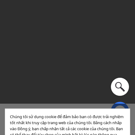
Chúng tôi sử dụng cookie để đảm bảo bạn có được trải nghiệm
tốt nhất khi truy cập trang web của chúng tôi. Bằng cách nhấp
Sắp xếp
Lọc (1)
vào Đồng ý, bạn chấp nhận tất cả các cookie của chúng tôi. Bạn
có thể thay đổi tùy chọn của mình bất kỳ lúc nào thông qua