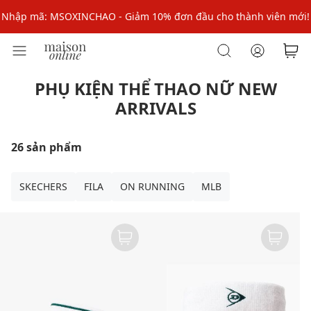
Nhập mã: MSOXINCHAO - Giảm 10% đơn đầu cho thành viên mới!
Nhập mã MSOPAY100: giảm ngay 10% khi thanh toán trực tuyến
Nhập mã: MSOXINCHAO - Giảm 10% đơn đầu cho thành viên mới!
PHỤ KIỆN THỂ THAO NỮ NEW
ARRIVALS
26 sản phẩm
SKECHERS
FILA
ON RUNNING
MLB