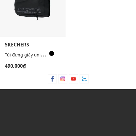
SKECHERS
T
úi đựng giày unisex phom chữ nhật Performance
490,000₫