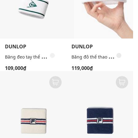
DUNLOP
DUNLOP
B
ăng đeo tay thể thao unisex phối viền
B
ăng đô thể thao unisex phối logo
109,000₫
119,000₫