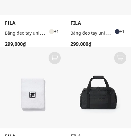
FILA
FILA
B
ăng đeo tay unisex Heritage
B
ăng đeo tay unisex Heritage
+1
+1
299,000₫
299,000₫