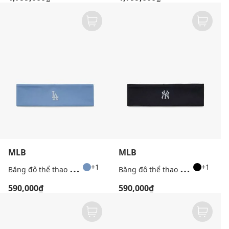
MLB
MLB
B
ăng đô thể thao unisex Sportive
B
ăng đô thể thao unisex Sportive
+1
+1
590,000₫
590,000₫