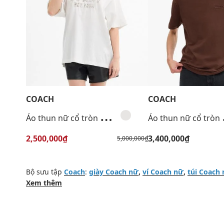
COACH
COACH
Á
o thun nữ cổ tròn tay ngắn Cursive Embroidered
o thu
2,500,000₫
3,400,000₫
5,000,000₫
Bộ sưu tập
Coach
:
giày Coach nữ
,
ví Coach nữ
,
túi Coach
Xem thêm