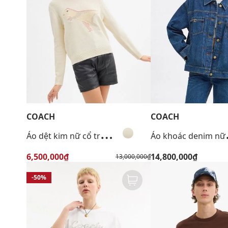
COACH
COACH
Á
o dệt kim nữ cổ tròn tay dài Rexy
o khoác d
6,500,000₫
14,800,000₫
13,000,000₫
-50%