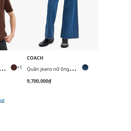
COACH
Á
n nữ cổ tròn tay ngắn Essential
Q
uần jeans nữ ống loe Loom Heritage
+1
9,700,000₫
 nữ