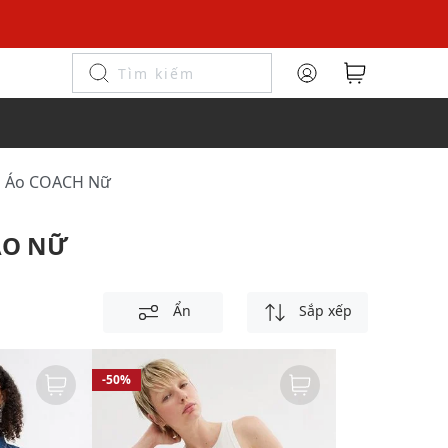
n Áo COACH Nữ
ÁO NỮ
Ẩn
Sắp xếp
-50%