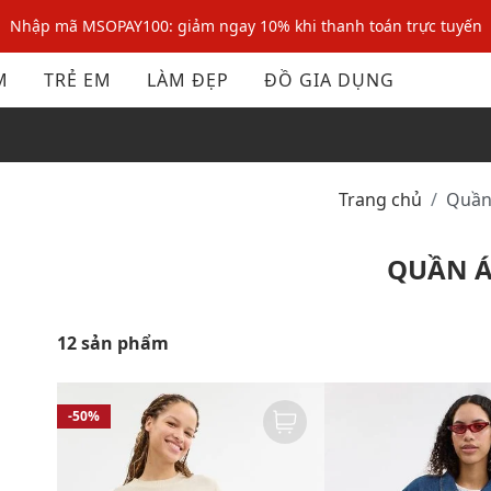
Nhập mã MSOPAY100: giảm ngay 10% khi thanh toán trực tuyến
Nhập mã: MSOXINCHAO - Giảm 10% đơn đầu cho thành viên mới!
M
TRẺ EM
LÀM ĐẸP
ĐỒ GIA DỤNG
Nhập mã MSOPAY100: giảm ngay 10% khi thanh toán trực tuyến
Nhập mã: MSOXINCHAO - Giảm 10% đơn đầu cho thành viên mới!
Trang chủ
Quầ
QUẦN 
12 sản phẩm
-50%