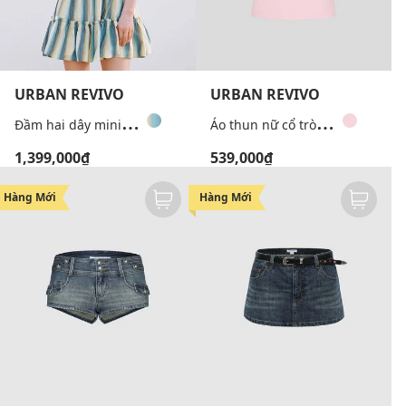
URBAN REVIVO
URBAN REVIVO
Đ
ầm hai dây mini xếp tầng phối màu
Á
o thun nữ cổ tròn tay ngắn phom ôm
1,399,000₫
539,000₫
Hàng Mới
Hàng Mới