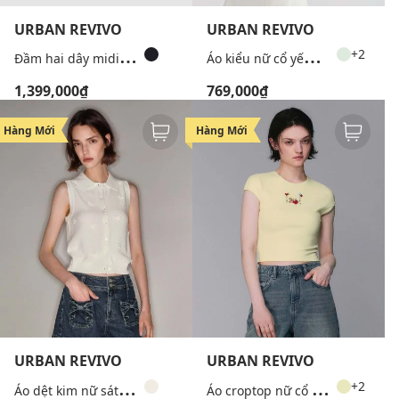
URBAN REVIVO
URBAN REVIVO
Đ
ầm hai dây midi phối bèo nhún
Á
o kiểu nữ cổ yếm phối bèo
+2
1,399,000₫
769,000₫
Hàng Mới
Hàng Mới
URBAN REVIVO
URBAN REVIVO
Á
o dệt kim nữ sát nách cổ bẻ họa tiết nơ
Á
o croptop nữ cổ tròn tay ngắn phom ôm
+2