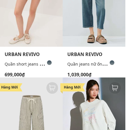
URBAN REVIVO
URBAN REVIVO
Q
uần short jeans nữ túi đắp khuy vân
Q
uần jeans nữ ống rộng wash bạc cổ điển
699,000₫
1,039,000₫
Hàng Mới
Hàng Mới