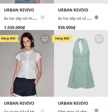
URBAN REVIVO
URBAN REVIVO
Á
o hai dây nữ nhún bèo thắt nơ
Á
o hai dây nữ cổ vuông nhún ngực thắt nơ
1,039,000₫
939,000₫
Hàng Mới
Hàng Mới
URBAN REVIVO
URBAN REVIVO
Á
o sơ mi nữ cổ bẻ tay ngắn cổ điển
Đ
ầm mini cổ yếm họa tiết kẻ sọc