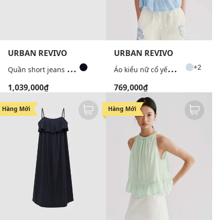
URBAN REVIVO
URBAN REVIVO
Q
uần short jeans nữ giả váy vạt chéo
Á
o kiểu nữ cổ yếm phối bèo
+2
1,039,000₫
769,000₫
Hàng Mới
Hàng Mới