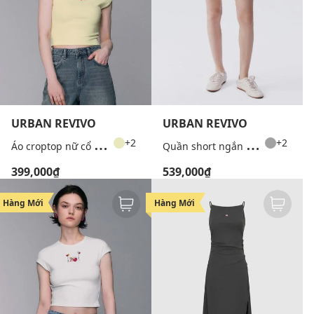
URBAN REVIVO
URBAN REVIVO
Á
o croptop nữ cổ tròn tay ngắn phom ôm
Q
uần short ngắn nữ thể thao phối viền
+2
+2
399,000₫
539,000₫
Hàng Mới
Hàng Mới