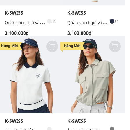
K-SWISS
K-SWISS
Q
uần short giả váy nữ thể thao
Q
uần short giả váy nữ thể thao
+1
+1
3,100,000₫
3,100,000₫
Hàng Mới
Hàng Mới
K-SWISS
K-SWISS
Á
o polo nữ cổ bẻ tay ngắn phối viền
Á
o khoác sơ mi nữ tay ngắn dây rút