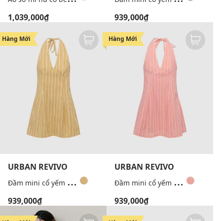
1,039,000₫
939,000₫
Hàng Mới
Hàng Mới
URBAN REVIVO
URBAN REVIVO
Đ
ầm mini cổ yếm họa tiết kẻ sọc
Đ
ầm mini cổ yếm họa tiết kẻ sọc
939,000₫
939,000₫