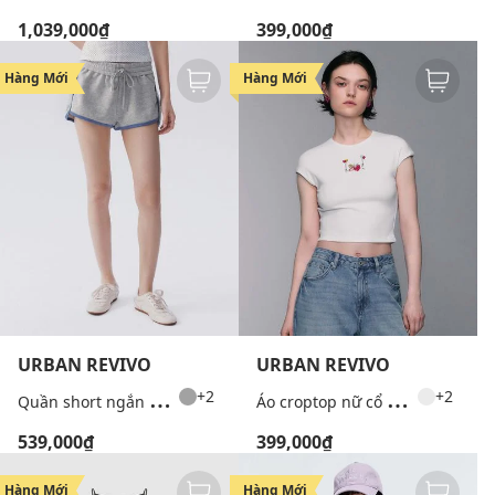
1,039,000₫
399,000₫
Hàng Mới
Hàng Mới
URBAN REVIVO
URBAN REVIVO
Q
uần short ngắn nữ thể thao phối viền
Á
o croptop nữ cổ tròn tay ngắn phom ôm
+2
+2
539,000₫
399,000₫
Hàng Mới
Hàng Mới