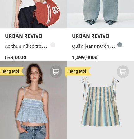
URBAN REVIVO
URBAN REVIVO
Á
o thun nữ cổ tròn tay ngắn phối viền
Q
uần jeans nữ ống rộng rách gối đính đá
639,000₫
1,499,000₫
Hàng Mới
Hàng Mới