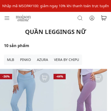
Nhập mã MSOPAY100: giảm ngay 10% khi thanh toán trực tuyến
Nhập mã: MSOXINCHAO - Giảm 10% đơn đầu cho thành viên mới!
Nhập mã MSOPAY100: giảm ngay 10% khi thanh toán trực tuyến
QUẦN LEGGINGS NỮ
Nhập mã: MSOXINCHAO - Giảm 10% đơn đầu cho thành viên mới!
10 sản phẩm
MLB
PINKO
AZURA
VERA BY CHIPU
-36%
-44%