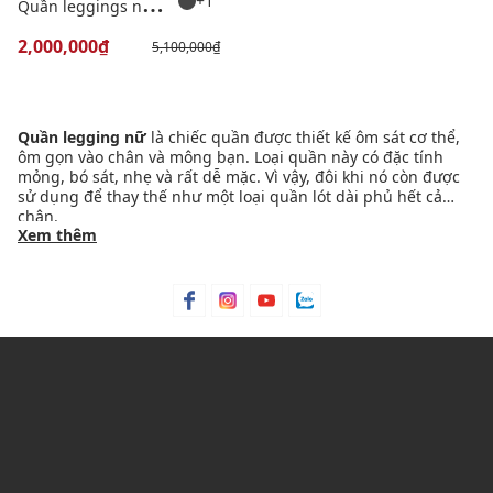
Q
uần leggings nữ hoạ tiết Ginseng
+1
2,000,000₫
5,100,000₫
Quần legging nữ
là chiếc quần được thiết kế ôm sát cơ thể,
ôm gọn vào chân và mông bạn. Loại quần này có đặc tính
mỏng, bó sát, nhẹ và rất dễ mặc. Vì vậy, đôi khi nó còn được
sử dụng để thay thế như một loại quần lót dài phủ hết cả
chân.
1. NHỮNG KIỂU/MẪU QUẦN LEGGING NỮ ĐẸP NHẤT HIỆN
Xem thêm
NAY
Quần bó leggings là một trong những chiếc
quần nữ
đơn
giản nhưng lại không thể thiếu trong tủ quần áo của các chị
em hiện nay. Sau đây là một số kiểu quần leggings được ưa
chuộng và đẹp nhất hiện nay:
QUẦN LEGGING NỮ CẠP CAO
Loại quần này có đặc điểm lưng cao co dãn, thiết kế hơi loe
dưới ống chân tạo điểm nhấn.
QUẦN BÓ LEGGING NỮ THỂ THAO TẬP GYM