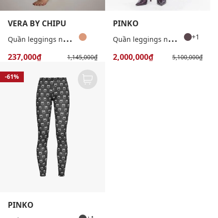
VERA BY CHIPU
PINKO
Q
uần leggings nữ seamfree trơn
Q
uần leggings nữ hoạ tiết Ginseng
+1
237,000₫
2,000,000₫
1,145,000₫
5,100,000₫
-61%
PINKO