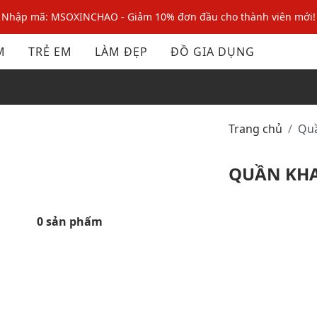
Nhập mã: MSOXINCHAO - Giảm 10% đơn đầu cho thành viên mới!
Nhập mã MSOPAY100: giảm ngay 10% khi thanh toán trực tuyến
M
TRẺ EM
LÀM ĐẸP
ĐỒ GIA DỤNG
Nhập mã: MSOXINCHAO - Giảm 10% đơn đầu cho thành viên mới!
Trang chủ
Q
QUẦN KH
0 sản phẩm