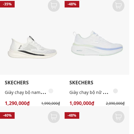
-35%
-48%
SKECHERS
SKECHERS
G
iày chạy bộ nam RF Slade Quinto
G
iày chạy bộ nữ GO RUN Elevate 2.0
1,290,000₫
1,090,000₫
1,990,000₫
2,090,000₫
-40%
-48%