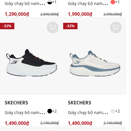
G
iày chạy bộ nam GOrun Elevate 2.0
G
iày chạy bộ nam GOrun Persistence 2
+1
+1
1,290,000₫
1,990,000₫
2,090,000₫
2,990,000₫
-32%
-32%
SKECHERS
SKECHERS
G
iày chạy bộ nam GOrun Supersonic Max
G
iày chạy bộ nam GOrun Supersonic Max
+2
+2
1,490,000₫
1,490,000₫
2,190,000₫
2,190,000₫