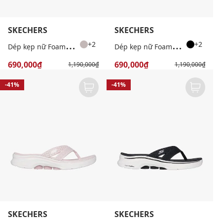
SKECHERS
SKECHERS
D
ép kẹp nữ Foamies Massage Fit
D
ép kẹp nữ Foamies Massage Fit
+2
+2
690,000₫
690,000₫
1,190,000₫
1,190,000₫
-41%
-41%
SKECHERS
SKECHERS