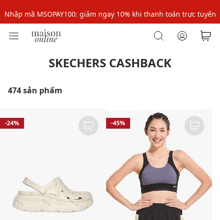
Nhập mã MSOPAY100: giảm ngay 10% khi thanh toán trực tuyến
Nhập mã: MSOXINCHAO - Giảm 10% đơn đầu cho thành viên mới!
Nhập mã MSOPAY100: giảm ngay 10% khi thanh toán trực tuyến
SKECHERS CASHBACK
Nhập mã: MSOXINCHAO - Giảm 10% đơn đầu cho thành viên mới!
474 sản phẩm
-24%
-45%