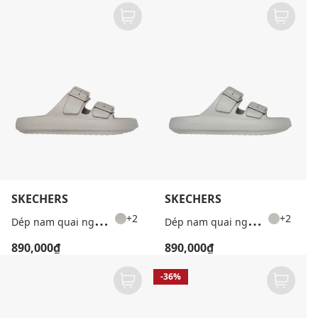
SKECHERS
SKECHERS
D
ép nam quai ngang Foamies Arch Fit Horizon
D
ép nam quai ngang Foamies Arch Fit Horizon
+2
+2
890,000₫
890,000₫
-36%