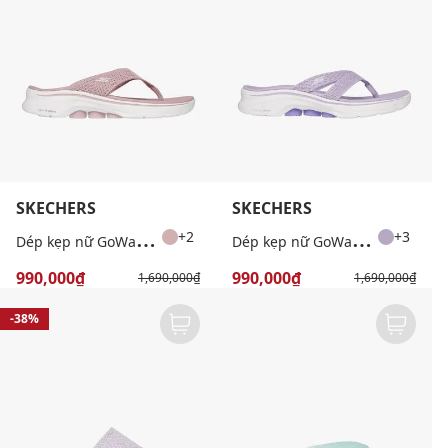
SKECHERS
SKECHERS
D
ép kẹp nữ GoWalk 7
D
ép kẹp nữ GoWalk 7
+2
+3
990,000₫
990,000₫
1,690,000₫
1,690,000₫
-38%