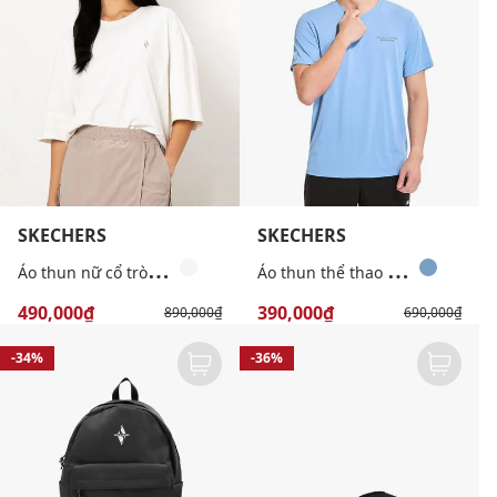
SKECHERS
SKECHERS
Á
o thun nữ cổ tròn tay ngắn phối logo
Á
o thun thể thao nam cổ tròn tay ngắn Allure
490,000₫
390,000₫
890,000₫
690,000₫
-34%
-36%