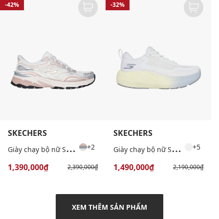
-42%
-32%
SKECHERS
SKECHERS
+2
G
iày chạy bộ nữ Stamina Sport
G
iày chạy bộ nữ Supersonic Max
+2
+5
1,390,000₫
1,490,000₫
2,390,000₫
2,190,000₫
XEM THÊM SẢN PHẨM