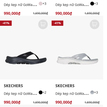
D
ép kẹp nữ GoWalk 7
D
ép kẹp nữ GoWalk 7
+3
+3
990,000₫
990,000₫
1,690,000₫
1,690,000₫
-41%
-41%
SKECHERS
SKECHERS
D
ép kẹp nữ GoWalk 7
D
ép kẹp nữ GoWalk 7
+2
+3
990,000₫
990,000₫
1,690,000₫
1,690,000₫