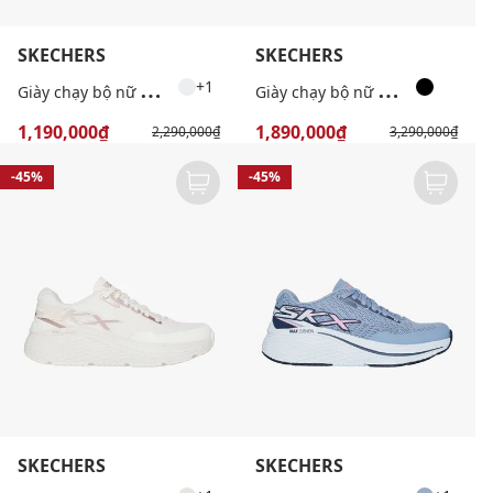
SKECHERS
SKECHERS
G
iày chạy bộ nữ GOrun Max Cushioning Endeavour
G
iày chạy bộ nữ Max Cushioning Arch Fit 2.0
+1
1,190,000₫
1,890,000₫
2,290,000₫
3,290,000₫
-45%
-45%
SKECHERS
SKECHERS