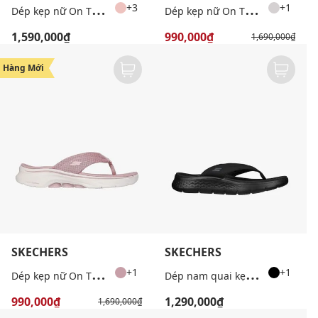
D
ép kẹp nữ On The GO Arch Fit Hyper
D
ép kẹp nữ On The Go GOwalk 7
+3
+1
1,590,000₫
990,000₫
1,690,000₫
-41%
Hàng Mới
SKECHERS
SKECHERS
D
ép kẹp nữ On The Go GOwalk 7
D
ép nam quai kẹp GO WALK Flex Sandal Vallejo
+1
+1
990,000₫
1,290,000₫
1,690,000₫