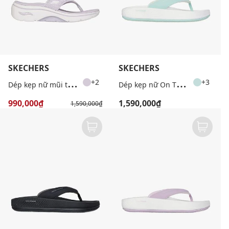
SKECHERS
SKECHERS
D
ép kẹp nữ mũi tròn GOwalk Arch Fit 2.0
D
ép kẹp nữ On The GO Arch Fit Hyper
+2
+3
990,000₫
1,590,000₫
1,590,000₫