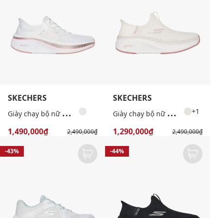
SKECHERS
SKECHERS
G
iày chạy bộ nữ Go Run Elevate 2.0
G
iày chạy bộ nữ Gorun Elevate 2.0
+1
1,490,000₫
1,290,000₫
2,490,000₫
2,490,000₫
-43%
-44%