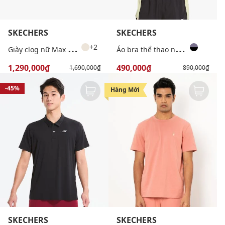
SKECHERS
SKECHERS
G
iày clog nữ Max Cushioning Foamies
Á
o bra thể thao nữ Performance
+2
1,290,000₫
490,000₫
1,690,000₫
890,000₫
-45%
-43%
Hàng Mới
SKECHERS
SKECHERS