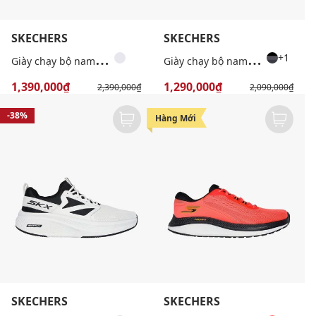
SKECHERS
SKECHERS
G
iày chạy bộ nam GO RUN Now Starfuse
G
iày chạy bộ nam GOrun Elevate 2.0
+1
1,390,000₫
1,290,000₫
2,390,000₫
2,090,000₫
-38%
-33%
Hàng Mới
SKECHERS
SKECHERS