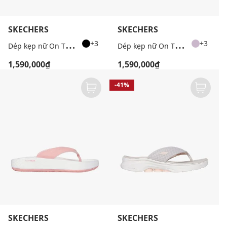
SKECHERS
SKECHERS
D
ép kẹp nữ On The GO Arch Fit Hyper
D
ép kẹp nữ On The GO Arch Fit Hyper
+3
+3
1,590,000₫
1,590,000₫
-41%
SKECHERS
SKECHERS