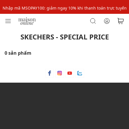
Nhập mã MSOPAY100: giảm ngay 10% khi thanh toán trực tuyến
Nhập mã: MSOXINCHAO - Giảm 10% đơn đầu cho thành viên mới!
SKECHERS - SPECIAL PRICE
0 sản phẩm