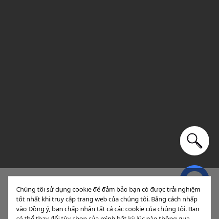
Chúng tôi sử dụng cookie để đảm bảo bạn có được trải nghiệm
tốt nhất khi truy cập trang web của chúng tôi. Bằng cách nhấp
Sắp xếp
Lọc (1)
vào Đồng ý, bạn chấp nhận tất cả các cookie của chúng tôi. Bạn
có thể thay đổi tùy chọn của mình bất kỳ lúc nào thông qua