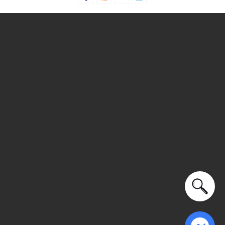
cho trẻ em và tính năng thoải mái, giày
Skechers x Pokémon
- KIDS
tại MaisonOnline sẽ là nguồn cảm hứng và niềm vui
cho các bé. Hãy khám phá ngay bộ sưu tập này và cho con
bạn bước vào cuộc phiêu lưu đầy màu sắc và hứng khởi.