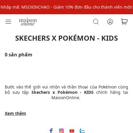
Nhập mã: MSOXINCHAO - Giảm 10% đơn đầu cho thành viên mới!
Nhập mã MSOPAY100: giảm ngay 10% khi thanh toán trực tuyến
Nhập mã: MSOXINCHAO - Giảm 10% đơn đầu cho thành viên mới!
SKECHERS X POKÉMON - KIDS
0 sản phẩm
Bước vào thế giới vui nhộn và thần thoại của Pokémon cùng
bộ sưu tập
Skechers x Pokémon - KIDS
chính hãng tại
MaisonOnline.
Xem thêm
Những đôi giày tinh nghịch này mang đến sự kết hợp độc
đáo giữa phong cách thời trang và các nhân vật huyền thoại
yêu thích. Với các mẫu thiết kế đáng yêu, chất liệu an toàn