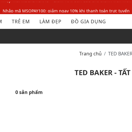
Nhập mã MSOPAY100: giảm ngay 10% khi thanh toán trực tuyến
Nhập mã: MSOXINCHAO - Giảm 10% đơn đầu cho thành viên mới!
M
TRẺ EM
LÀM ĐẸP
ĐỒ GIA DỤNG
Nhập mã MSOPAY100: giảm ngay 10% khi thanh toán trực tuyến
Nhập mã: MSOXINCHAO - Giảm 10% đơn đầu cho thành viên mới!
Trang chủ
TED BAKE
TED BAKER - TẤ
0 sản phẩm