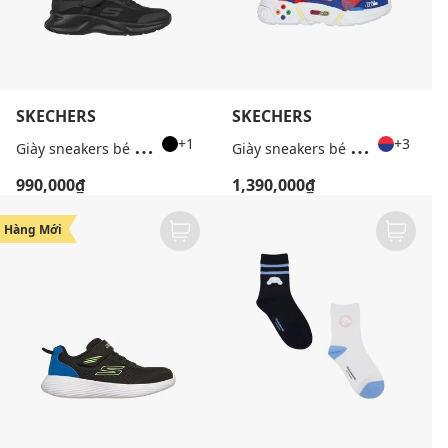
SKECHERS
SKECHERS
G
iày sneakers bé gái cổ thấp Dynamatic
G
iày sneakers bé trai cổ thấp Gametronix 2.0
+1
+3
990,000₫
1,390,000₫
Hàng Mới