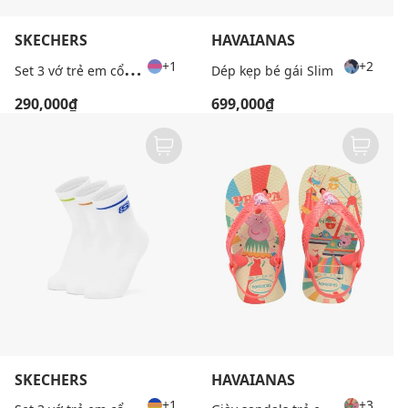
SKECHERS
HAVAIANAS
S
et 3 vớ trẻ em cổ cao phối viền
+1
+2
Dép kẹp bé gái Slim
290,000₫
699,000₫
SKECHERS
HAVAIANAS
S
et 3 vớ trẻ em cổ cao phối viền
G
iày sandals trẻ em Baby Peppa Pig
+1
+3