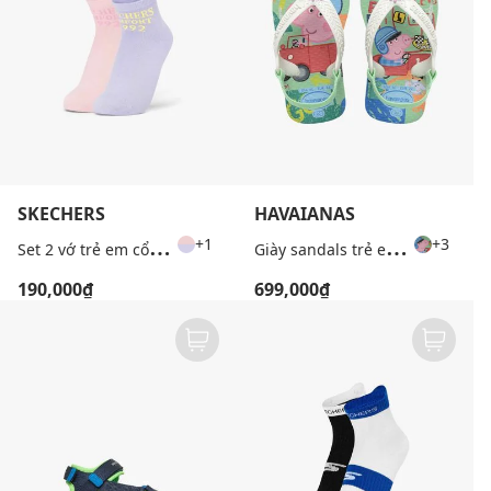
SKECHERS
HAVAIANAS
S
et 2 vớ trẻ em cổ cao dệt logo
G
iày sandals trẻ em Baby Peppa Pig
+1
+3
190,000₫
699,000₫