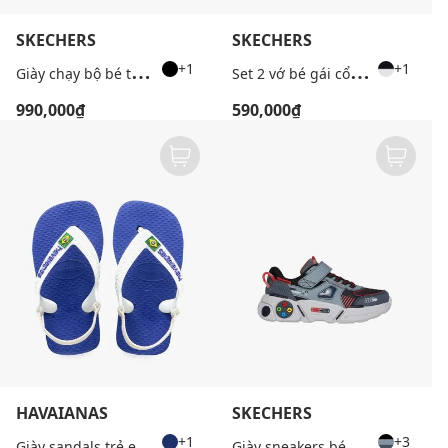
SKECHERS
SKECHERS
G
iày chạy bộ bé trai GOrun 400 V2
S
et 2 vớ bé gái cổ cao Cinnamoroll
+1
+1
990,000₫
590,000₫
HAVAIANAS
SKECHERS
G
iày sandals trẻ em Baby Brasil Logo
G
iày sneakers bé trai cổ thấp Gametronix 2.0
+1
+3