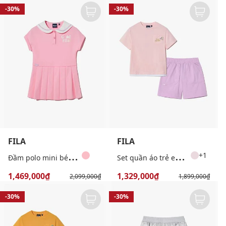
-30%
-30%
FILA
FILA
Đ
ầm polo mini bé gái Daisy
S
et quần áo trẻ em Travel Club
+1
1,469,000₫
1,329,000₫
2,099,000₫
1,899,000₫
-30%
-30%