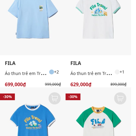
FILA
FILA
Á
o thun trẻ em Travel Club Capming
Á
o thun trẻ em Travel Club Ringer
+2
+1
699,000₫
629,000₫
999,000₫
899,000₫
-30%
-30%