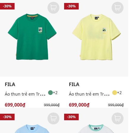
-30%
-30%
FILA
FILA
Á
o thun trẻ em Travel Club Capming
Á
o thun trẻ em Travel Club Capming
+2
+2
699,000₫
699,000₫
999,000₫
999,000₫
-30%
-30%