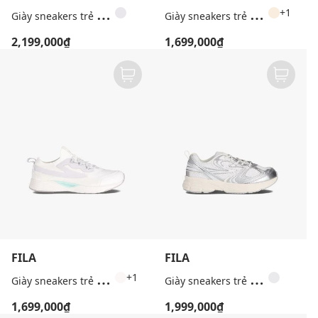
G
iày sneakers trẻ em cổ thấp Rayfide Dial
G
iày sneakers trẻ em cổ thấp Flex Newday
+1
2,199,000₫
1,699,000₫
FILA
FILA
G
iày sneakers trẻ em cổ thấp Flex Newday
G
iày sneakers trẻ em cổ thấp Interun
+1
1,699,000₫
1,999,000₫