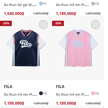
Á
o thun bé gái Blockcore
Á
o thun trẻ em Player Logo
+1
+2
1,049,000₫
1,189,000₫
1,499,000₫
1,699,000₫
-30%
-30%
FILA
FILA
Á
o thun trẻ em Player Logo
Á
o thun trẻ em Player Logo
+2
+2
1,189,000₫
1,189,000₫
1,699,000₫
1,699,000₫