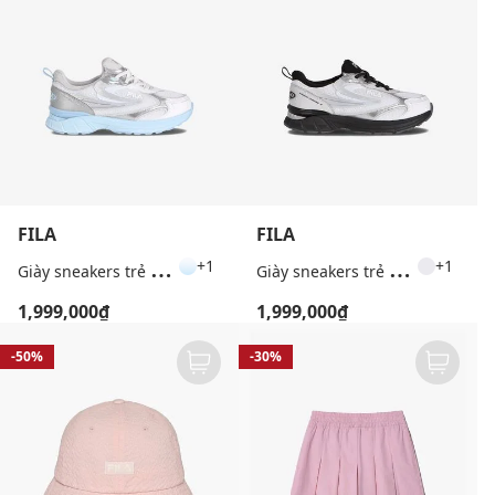
FILA
FILA
G
iày sneakers trẻ em cổ thấp Daze Run
G
iày sneakers trẻ em cổ thấp Daze Run
+1
+1
1,999,000₫
1,999,000₫
-50%
-30%