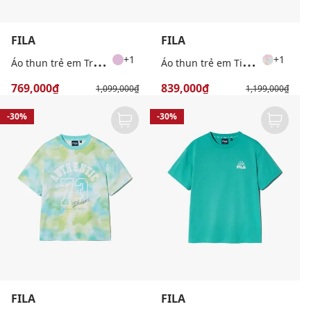
FILA
FILA
Á
o thun trẻ em Travel Club Color Block
Á
o thun trẻ em Tie Dye
+1
+1
769,000₫
839,000₫
1,099,000₫
1,199,000₫
-30%
-30%
FILA
FILA