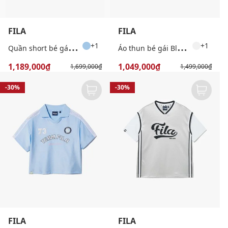
FILA
FILA
Q
uần short bé gái ống rộng Pleats Culotte
Á
o thun bé gái Blockcore
+1
+1
1,189,000₫
1,049,000₫
1,699,000₫
1,499,000₫
-30%
-30%
FILA
FILA