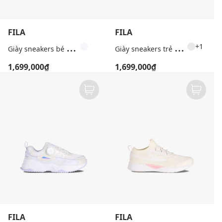
FILA
FILA
G
iày sneakers bé gái cổ thấp Ranger Core 26
G
iày sneakers trẻ em cổ thấp Interun MJ
+1
1,699,000₫
1,699,000₫
FILA
FILA