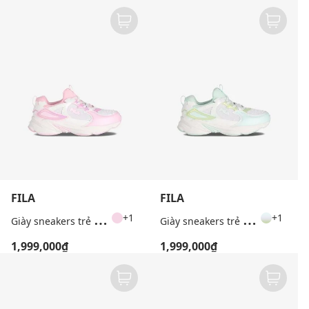
FILA
FILA
G
iày sneakers trẻ em cổ thấp Skipper Lco
G
iày sneakers trẻ em cổ thấp Skipper Lco
+1
+1
1,999,000₫
1,999,000₫