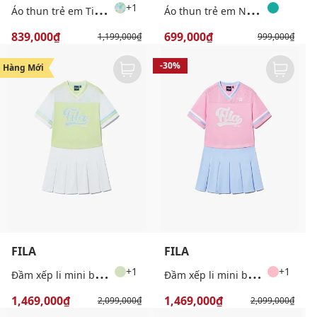
Á
o thun trẻ em Tie Dye
Á
o thun trẻ em Nature Graphic
+1
839,000₫
699,000₫
1,199,000₫
999,000₫
-30%
-30%
Hàng Mới
FILA
FILA
Đ
ầm xếp li mini bé gái Player
Đ
ầm xếp li mini bé gái Player
+1
+1
1,469,000₫
1,469,000₫
2,099,000₫
2,099,000₫