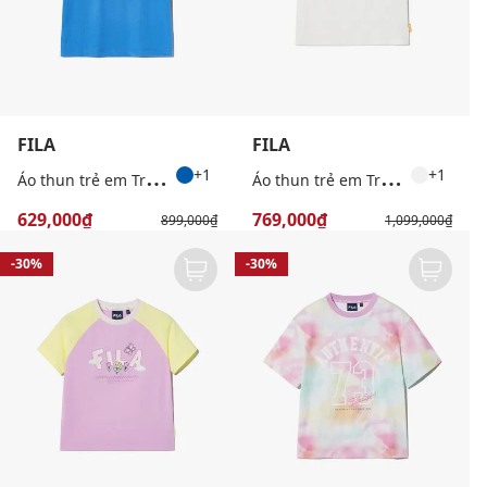
FILA
FILA
Á
o thun trẻ em Travel Club Ringer
Á
o thun trẻ em Travel Club Color Block
+1
+1
629,000₫
769,000₫
899,000₫
1,099,000₫
-30%
-30%