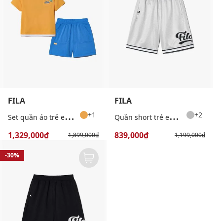
FILA
FILA
S
et quần áo trẻ em Travel Club
Q
uần short trẻ em ống rộng Player Mesh
+1
+2
1,329,000₫
839,000₫
1,899,000₫
1,199,000₫
-30%