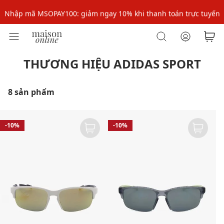
Nhập mã MSOPAY100: giảm ngay 10% khi thanh toán trực tuyến
Nhập mã: MSOXINCHAO - Giảm 10% đơn đầu cho thành viên mới!
THƯƠNG HIỆU ADIDAS SPORT
8 sản phẩm
-10%
-10%