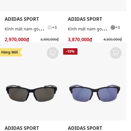
ADIDAS SPORT
ADIDAS SPORT
K
ính mát nam gọng vuông thể thao
K
ính mát nam gọng vuông thể thao
+3
+3
2,970,000₫
3,870,000₫
3,300,000₫
4,300,000₫
-10%
-10%
Hàng Mới
ADIDAS SPORT
ADIDAS SPORT