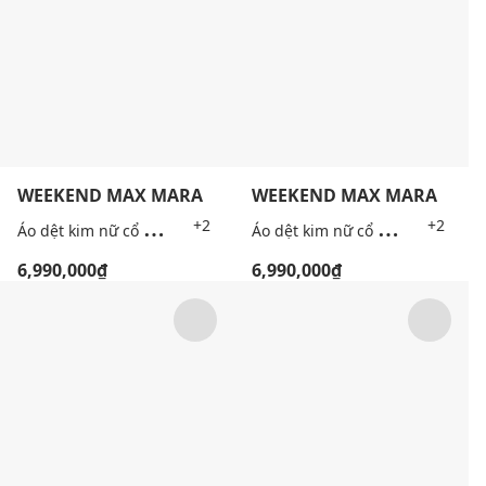
WEEKEND MAX MARA
WEEKEND MAX MARA
Á
o dệt kim nữ cổ V tay ngắn Wkdroncolo
Á
o dệt kim nữ cổ V tay ngắn Wkdroncolo
+2
+2
6,990,000₫
6,990,000₫