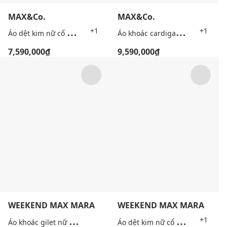
MAX&Co.
MAX&Co.
Á
o dệt kim nữ cổ tròn tay ngắn Mcoargento
Á
o khoác cardigan nữ tay dài thêu chữ Mcourlo
+1
+1
7,590,000₫
9,590,000₫
WEEKEND MAX MARA
WEEKEND MAX MARA
Á
o khoác gilet nữ dệt kim Wkdalamaro
Á
o dệt kim nữ cổ V tay ngắn Wkdalbero
+1