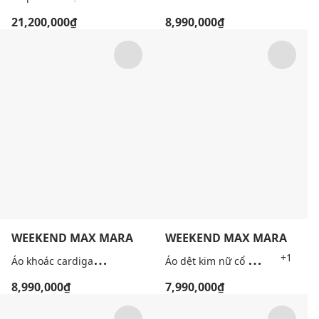
21,200,000₫
8,990,000₫
WEEKEND MAX MARA
WEEKEND MAX MARA
Á
o khoác cardigan nữ tay dài Wkdboario
Á
o dệt kim nữ cổ tròn tay ngắn Wkdfiacre
+1
8,990,000₫
7,990,000₫