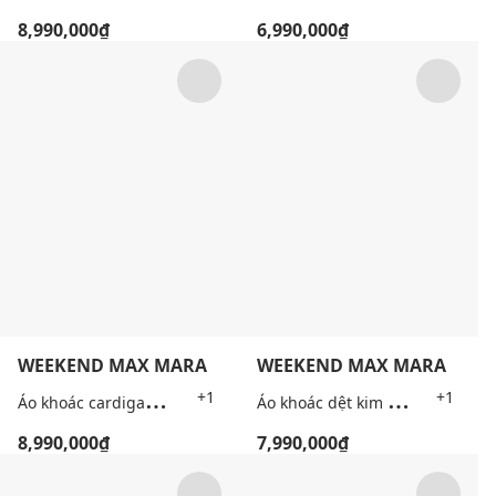
8,990,000₫
6,990,000₫
WEEKEND MAX MARA
WEEKEND MAX MARA
Á
o khoác cardigan nữ tay dài kẻ sọc Wkdteiera
Á
o khoác dệt kim nữ cổ tròn tay dài Wkdtennis
+1
+1
8,990,000₫
7,990,000₫