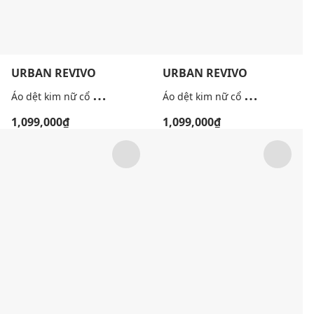
URBAN REVIVO
URBAN REVIVO
Á
o dệt kim nữ cổ thuyền tay ngắn đính nơ
Á
o dệt kim nữ cổ bẻ tay ngắn phối layer
1,099,000₫
1,099,000₫