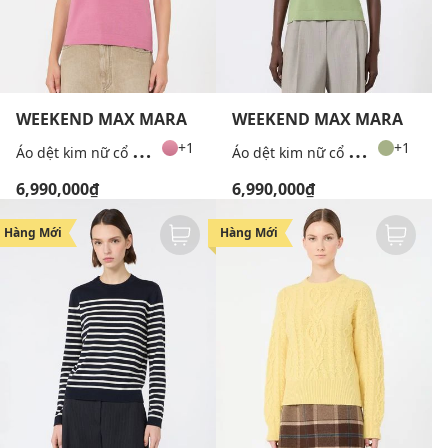
WEEKEND MAX MARA
WEEKEND MAX MARA
Á
o dệt kim nữ cổ tròn tay ngắn Wkdtapioca
Á
o dệt kim nữ cổ tròn tay ngắn Wkdtapioca
+1
+1
6,990,000₫
6,990,000₫
Hàng Mới
Hàng Mới