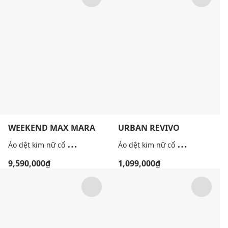
WEEKEND MAX MARA
URBAN REVIVO
Á
o dệt kim nữ cổ tròn tay lửng Wkiorche
Á
o dệt kim nữ cổ tròn tay dài đính đá
9,590,000₫
1,099,000₫