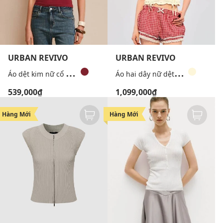
URBAN REVIVO
URBAN REVIVO
Á
o dệt kim nữ cổ V tay ngắn phối dây yếm
Á
o hai dây nữ dệt kim phối khuy thắt nơ
539,000₫
1,099,000₫
Hàng Mới
Hàng Mới