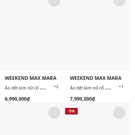
WEEKEND MAX MARA
WEEKEND MAX MARA
Á
o dệt kim nữ cổ V tay ngắn Wkdroncolo
Á
o dệt kim nữ cổ tròn tay ngắn Wkdfiacre
+2
+1
6,990,000₫
7,990,000₫
-5%