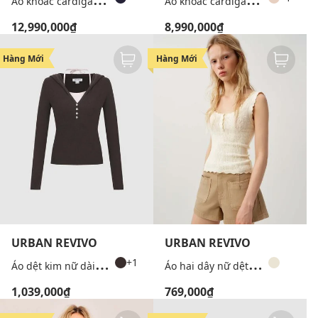
12,990,000₫
8,990,000₫
Hàng Mới
Hàng Mới
URBAN REVIVO
URBAN REVIVO
Á
o dệt kim nữ dài tay phối mũ
Á
o hai dây nữ dệt kim viền gợn sóng
+1
1,039,000₫
769,000₫