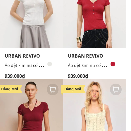
URBAN REVIVO
URBAN REVIVO
Á
o dệt kim nữ cổ V tay ngắn thanh lịch
Á
o dệt kim nữ cổ V tay ngắn thanh lịch
939,000₫
939,000₫
Hàng Mới
Hàng Mới