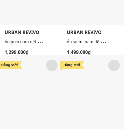
URBAN REVIVO
URBAN REVIVO
Á
o polo nam dệt kim tay ngắn thanh lịch
Á
o sơ mi nam dệt kim tay ngắn sọc dọc
1,299,000₫
1,499,000₫
Hàng Mới
Hàng Mới