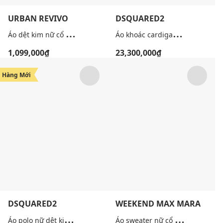
URBAN REVIVO
DSQUARED2
Á
o dệt kim nữ cổ bẻ kẻ sọc viền lượn sóng
Á
o khoác cardigan nam cổ V tay dài thêu logo
1,099,000₫
23,300,000₫
Hàng Mới
DSQUARED2
WEEKEND MAX MARA
Á
o polo nữ dệt kim cổ bẻ tay dài kẻ sọc
Á
o sweater nữ cổ tròn tay dài Wkdnitra