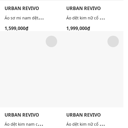
URBAN REVIVO
URBAN REVIVO
Á
o sơ mi nam dệt kim tay ngắn kẻ sọc
Á
o dệt kim nữ cổ bẻ tay lửng phối túi
1,599,000₫
1,999,000₫
URBAN REVIVO
URBAN REVIVO
Á
o dệt kim nam cổ tròn tay ngắn kẻ sọc
Á
o dệt kim nữ cổ tròn tay ngắn phom ôm