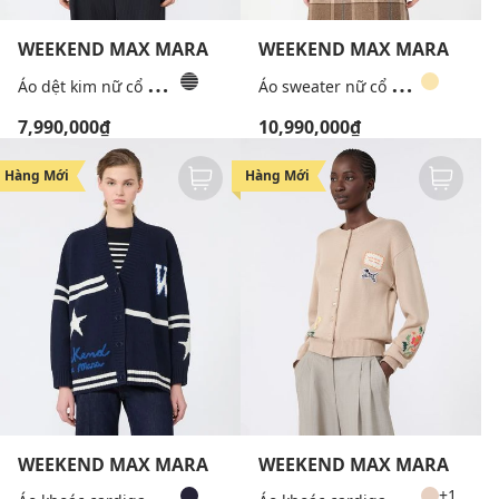
WEEKEND MAX MARA
WEEKEND MAX MARA
Á
o dệt kim nữ cổ tròn tay dài Wkdsicilia
Á
o sweater nữ cổ tròn tay dài Wkdalben
7,990,000₫
10,990,000₫
Hàng Mới
Hàng Mới
WEEKEND MAX MARA
WEEKEND MAX MARA
Á
o khoác cardigan nữ cổ V tay dài Wkdbelgio
Á
o khoác cardigan nữ tay dài kẻ sọc Wkdteiera
+1