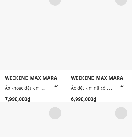
WEEKEND MAX MARA
WEEKEND MAX MARA
Á
o khoác dệt kim nữ cổ tròn tay dài Wkdtennis
Á
o dệt kim nữ cổ V tay ngắn Wkdalbero
+1
+1
7,990,000₫
6,990,000₫