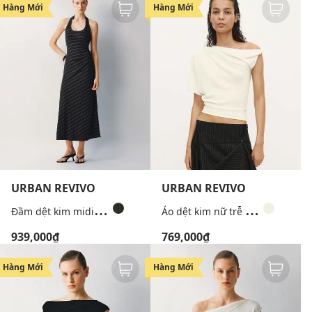
Hàng Mới
Hàng Mới
URBAN REVIVO
URBAN REVIVO
Đ
ầm dệt kim midi cổ yếm sọc chéo
Á
o dệt kim nữ trễ vai phom ôm
939,000₫
769,000₫
Hàng Mới
Hàng Mới