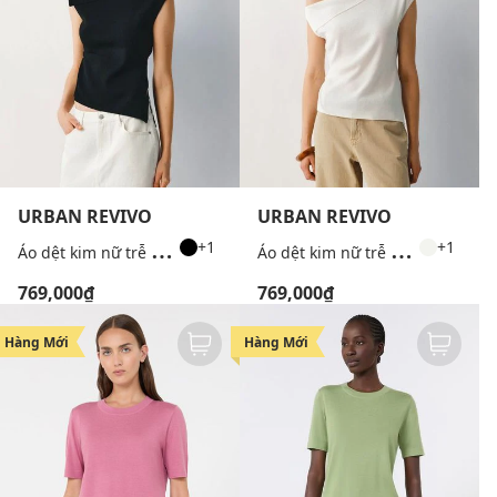
URBAN REVIVO
URBAN REVIVO
Á
o dệt kim nữ trễ vai bất đối xứng
Á
o dệt kim nữ trễ vai bất đối xứng
+1
+1
769,000₫
769,000₫
Hàng Mới
Hàng Mới