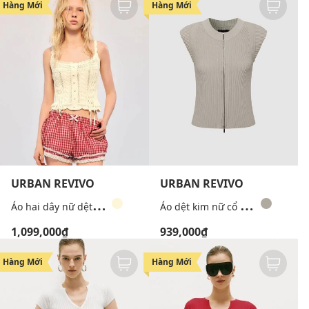
Hàng Mới
Hàng Mới
URBAN REVIVO
URBAN REVIVO
Á
o hai dây nữ dệt kim phối khuy thắt nơ
Á
o dệt kim nữ cổ tròn khóa kéo
1,099,000₫
939,000₫
Hàng Mới
Hàng Mới