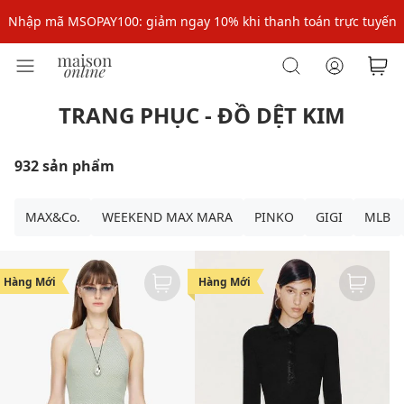
Nhập mã: MSOXINCHAO - Giảm 10% đơn đầu cho thành viên mới!
Nhập mã MSOPAY100: giảm ngay 10% khi thanh toán trực tuyến
Nhập mã: MSOXINCHAO - Giảm 10% đơn đầu cho thành viên mới!
TRANG PHỤC - ĐỒ DỆT KIM
932 sản phẩm
MAX&Co.
WEEKEND MAX MARA
PINKO
GIGI
MLB
Hàng Mới
Hàng Mới