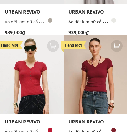
URBAN REVIVO
URBAN REVIVO
Á
o dệt kim nữ cổ tròn khóa kéo
Á
o dệt kim nữ cổ V tay ngắn thanh lịch
939,000₫
939,000₫
Hàng Mới
Hàng Mới
URBAN REVIVO
URBAN REVIVO
Á
o dệt kim nữ cổ V tay ngắn thanh lịch
Á
o dệt kim nữ cổ V tay ngắn phối dây yếm