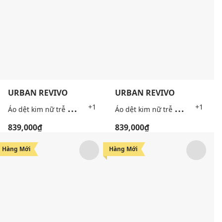
URBAN REVIVO
URBAN REVIVO
Á
o dệt kim nữ trễ vai tay dài
Á
o dệt kim nữ trễ vai tay dài
+1
+1
839,000₫
839,000₫
Hàng Mới
Hàng Mới