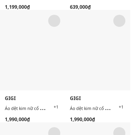
1,199,000₫
639,000₫
GIGI
GIGI
Á
o dệt kim nữ cổ tròn tay ngắn phối viền
Á
o dệt kim nữ cổ tròn tay ngắn phối viền
+1
+1
1,990,000₫
1,990,000₫