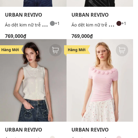
URBAN REVIVO
URBAN REVIVO
Á
o dệt kim nữ trễ vai tay dài xếp nhún
Á
o dệt kim nữ trễ vai tay dài xếp nhún
+1
+1
769,000₫
769,000₫
Hàng Mới
Hàng Mới
URBAN REVIVO
URBAN REVIVO