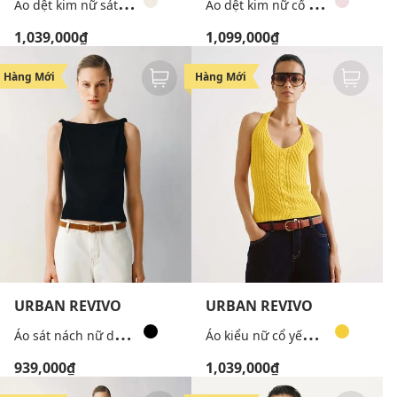
Á
o dệt kim nữ sát nách cổ bẻ họa tiết nơ
Á
o dệt kim nữ cổ tròn tay ngắn đính hoa
1,039,000₫
1,099,000₫
Hàng Mới
Hàng Mới
URBAN REVIVO
URBAN REVIVO
Á
o sát nách nữ dệt kim cổ thuyền xoắn vai
Á
o kiểu nữ cổ yếm dệt kim
939,000₫
1,039,000₫