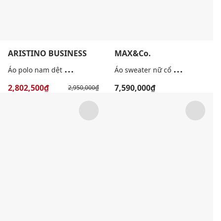
ARISTINO BUSINESS
MAX&Co.
Á
o polo nam dệt kim cổ bẻ tay ngắn
Á
o sweater nữ cổ tròn tay dài Mcocomma
2,802,500₫
7,590,000₫
2,950,000₫