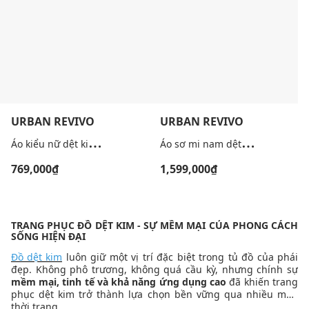
URBAN REVIVO
URBAN REVIVO
Á
o kiểu nữ dệt kim phối dây rút
Á
o sơ mi nam dệt kim cổ V tay ngắn
769,000₫
1,599,000₫
TRANG PHỤC ĐỒ DỆT KIM - SỰ MỀM MẠI CỦA PHONG CÁCH
SỐNG HIỆN ĐẠI
Đồ dệt kim
luôn giữ một vị trí đặc biệt trong tủ đồ của phái
đẹp. Không phô trương, không quá cầu kỳ, nhưng chính sự
mềm mại, tinh tế và khả năng ứng dụng cao
đã khiến trang
phục dệt kim trở thành lựa chọn bền vững qua nhiều mùa
thời trang.