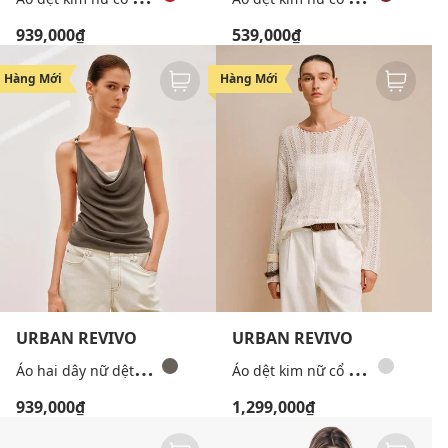
939,000₫
539,000₫
Hàng Mới
Hàng Mới
URBAN REVIVO
URBAN REVIVO
Á
o hai dây nữ dệt kim cổ đổ thanh lịch
Á
o dệt kim nữ cổ tròn tay dài phối ren
939,000₫
1,299,000₫