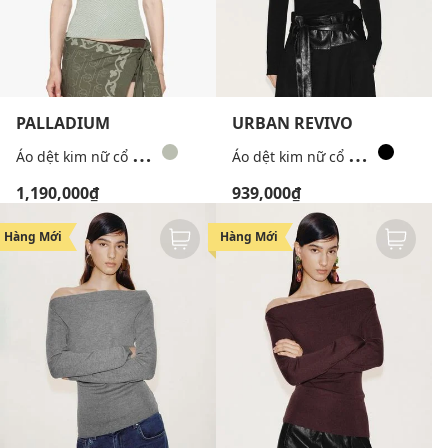
PALLADIUM
URBAN REVIVO
Á
o dệt kim nữ cổ yếm Palladium x Beuter
Á
o dệt kim nữ cổ polo tay dài phom ôm
1,190,000₫
939,000₫
Hàng Mới
Hàng Mới