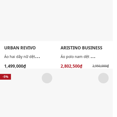
URBAN REVIVO
ARISTINO BUSINESS
Á
o hai dây nữ dệt kim phối nơ phom ôm
Á
o polo nam dệt kim cổ bẻ tay ngắn
1,499,000₫
2,802,500₫
2,950,000₫
-5%