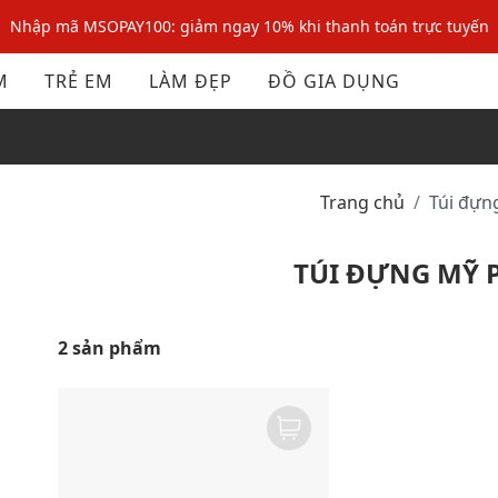
Nhập mã MSOPAY100: giảm ngay 10% khi thanh toán trực tuyến
Nhập mã: MSOXINCHAO - Giảm 10% đơn đầu cho thành viên mới!
M
TRẺ EM
LÀM ĐẸP
ĐỒ GIA DỤNG
Nhập mã MSOPAY100: giảm ngay 10% khi thanh toán trực tuyến
Nhập mã: MSOXINCHAO - Giảm 10% đơn đầu cho thành viên mới!
Trang chủ
Túi đự
TÚI ĐỰNG MỸ 
2 sản phẩm