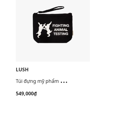
LUSH
T
úi đựng mỹ phẩm FAT Cosmetic
549,000₫