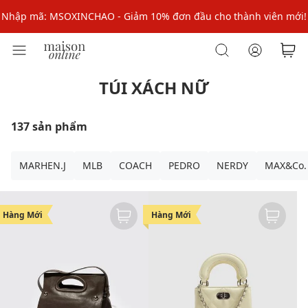
Nhập mã: MSOXINCHAO - Giảm 10% đơn đầu cho thành viên mới!
Nhập mã MSOPAY100: giảm ngay 10% khi thanh toán trực tuyến
Nhập mã: MSOXINCHAO - Giảm 10% đơn đầu cho thành viên mới!
TÚI XÁCH NỮ
137 sản phẩm
MARHEN.J
MLB
COACH
PEDRO
NERDY
MAX&Co.
Hàng Mới
Hàng Mới