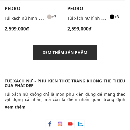
PEDRO
PEDRO
T
úi xách nữ hình bán nguyệt Jatte
T
úi xách nữ hình bán nguyệt Jatte
+3
+3
2,599,000₫
2,599,000₫
XEM THÊM SẢN PHẨM
TÚI XÁCH NỮ - PHỤ KIỆN THỜI TRANG KHÔNG THỂ THIẾU
CỦA PHÁI ĐẸP
Túi xách nữ không chỉ là món phụ kiện dùng để mang theo
vật dụng cá nhân, mà còn là điểm nhấn quan trọng định
hình phong cách, thần thái và cá tính của người phụ nữ hiện
Xem thêm
đại. Một chiếc túi phù hợp có thể nâng tầm tổng thể trang
phục, giúp nàng tự tin hơn trong công việc, những buổi dạo
phố hay các dịp quan trọng.