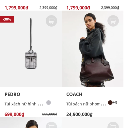
1,799,000₫
1,799,000₫
2,399,000₫
2,399,000₫
-30%
PEDRO
COACH
T
úi xách nữ hình trụ Metallic Leather Barrel
T
úi xách nữ phom chữ nhật Soft Empire 40
+3
699,000₫
24,900,000₫
999,000₫