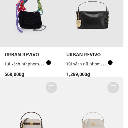
URBAN REVIVO
URBAN REVIVO
T
úi xách nữ phom chữ nhật phối dây thừng đa sắc
T
úi xách nữ phom chữ nhật phối charm
569,000₫
1,299,000₫