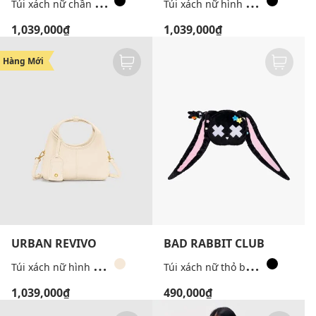
T
úi xách nữ chần bông phối dây xích
T
úi xách nữ hình thang quai tròn
1,039,000₫
1,039,000₫
Hàng Mới
URBAN REVIVO
BAD RABBIT CLUB
T
úi xách nữ hình thang quai tròn
T
úi xách nữ thỏ bông Besides U
1,039,000₫
490,000₫