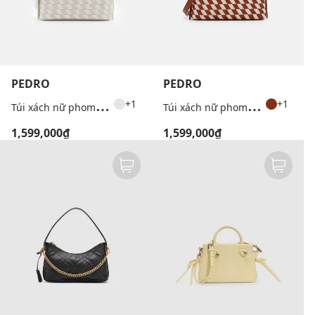
PEDRO
PEDRO
T
úi xách nữ phom chữ nhật Woven Gallery Pouch
T
úi xách nữ phom chữ nhật Woven Gallery Pouch
+1
+1
1,599,000₫
1,599,000₫