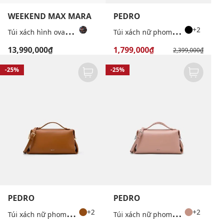
WEEKEND MAX MARA
PEDRO
T
úi xách hình oval phối quai xích Wkaaccenni
T
úi xách nữ phom chữ nhật Lia
+2
13,990,000₫
1,799,000₫
2,399,000₫
-25%
-25%
PEDRO
PEDRO
T
úi xách nữ phom chữ nhật Lia
T
úi xách nữ phom chữ nhật Lia
+2
+2