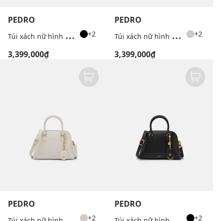
PEDRO
PEDRO
T
úi xách nữ hình vuông Belted Leather
T
úi xách nữ hình thang Lucia
+2
+2
3,399,000₫
3,399,000₫
PEDRO
PEDRO
T
úi xách nữ hình thang Lucia
T
úi xách nữ hình thang Lucia
+2
+2