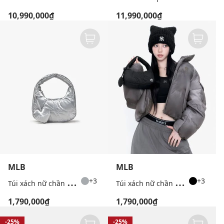
10,990,000₫
11,990,000₫
MLB
MLB
T
úi xách nữ chần bông Basic Sportive
T
úi xách nữ chần bông Basic Sportive
+3
+3
1,790,000₫
1,790,000₫
-25%
-25%