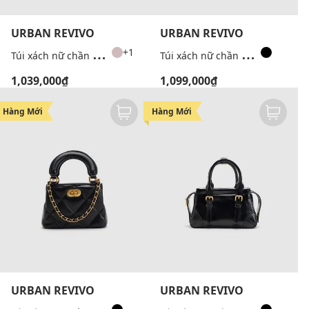
URBAN REVIVO
URBAN REVIVO
T
úi xách nữ chần bông quai tròn
T
úi xách nữ chần bông phối dây xích
+1
1,039,000₫
1,099,000₫
Hàng Mới
Hàng Mới
URBAN REVIVO
URBAN REVIVO