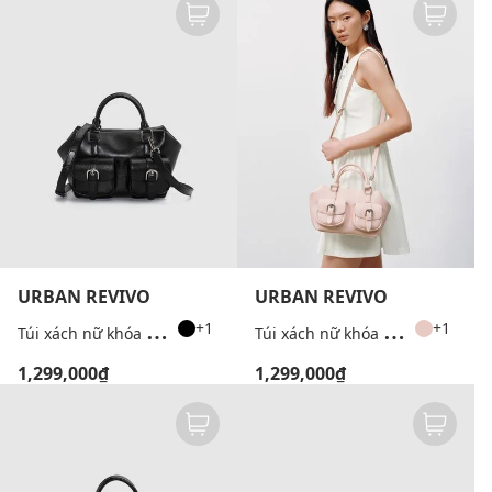
URBAN REVIVO
URBAN REVIVO
T
úi xách nữ khóa cài đa ngăn
T
úi xách nữ khóa cài đa ngăn
+1
+1
1,299,000₫
1,299,000₫