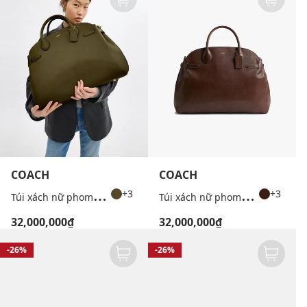
COACH
COACH
T
úi xách nữ phom chữ nhật Empire Weiche 48
T
úi xách nữ phom chữ nhật Empire Weiche 48
+3
+3
32,000,000₫
32,000,000₫
-26%
-26%