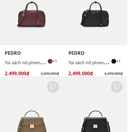
PEDRO
PEDRO
T
úi xách nữ phom chữ nhật Leather
T
úi xách nữ phom chữ nhật Leather
+1
+1
2,499,000₫
2,499,000₫
3,399,000₫
3,399,000₫