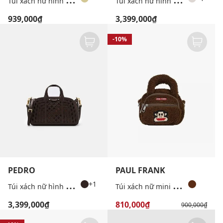
939,000₫
3,399,000₫
-10%
PEDRO
PAUL FRANK
T
úi xách nữ hình thang bo tròn Orion
T
úi xách nữ mini bo tròn
+1
3,399,000₫
810,000₫
900,000₫