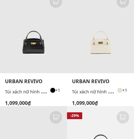
URBAN REVIVO
URBAN REVIVO
T
úi xách nữ hình thang cổ điển
T
úi xách nữ hình thang cổ điển
+1
+1
1,099,000₫
1,099,000₫
-29%