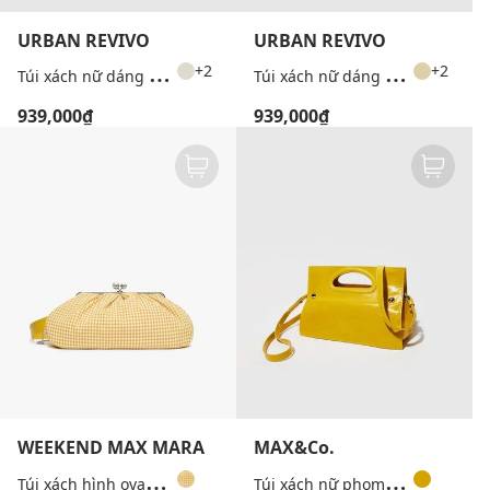
URBAN REVIVO
URBAN REVIVO
T
úi xách nữ dáng hộp phối nơ
T
úi xách nữ dáng hộp phối nơ
+2
+2
939,000₫
939,000₫
WEEKEND MAX MARA
MAX&Co.
T
úi xách hình oval phối quai xích Wkabeta
T
úi xách nữ phom chữ nhật Mcabookbag