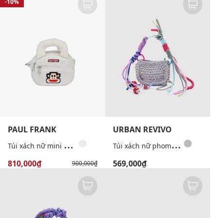
-10%
PAUL FRANK
URBAN REVIVO
T
úi xách nữ mini bo tròn
T
úi xách nữ phom chữ nhật phối dây thừng đa sắc
810,000₫
569,000₫
900,000₫