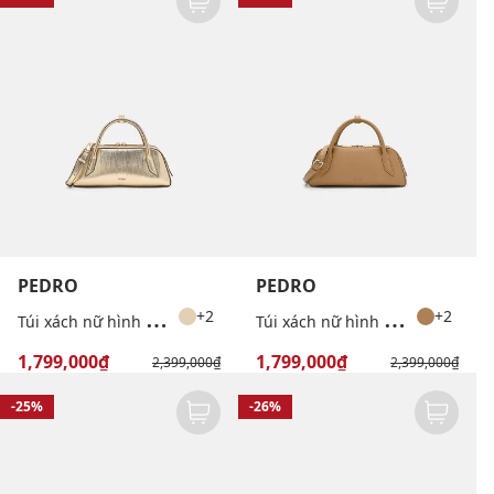
PEDRO
PEDRO
T
úi xách nữ hình thang Serif
T
úi xách nữ hình thang Serif
+2
+2
1,799,000₫
1,799,000₫
2,399,000₫
2,399,000₫
-25%
-26%