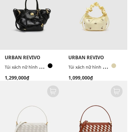
URBAN REVIVO
URBAN REVIVO
T
úi xách nữ hình thang phối charm
T
úi xách nữ hình bán nguyệt họa tiết cherry
1,299,000₫
1,099,000₫