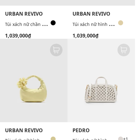
URBAN REVIVO
URBAN REVIVO
T
úi xách nữ chần ô phối dây xích
T
úi xách nữ hình thang phối nơ
1,039,000₫
1,039,000₫
URBAN REVIVO
PEDRO
T
úi xách nữ hình bán nguyệt đính hoa
T
úi xách nữ hình thang bo tròn Orion
+1