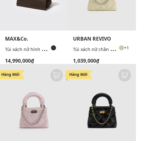
MAX&Co.
URBAN REVIVO
T
úi xách nữ hình thang Mclcaldaia
T
úi xách nữ chần bông quai tròn
+1
14,990,000₫
1,039,000₫
Hàng Mới
Hàng Mới