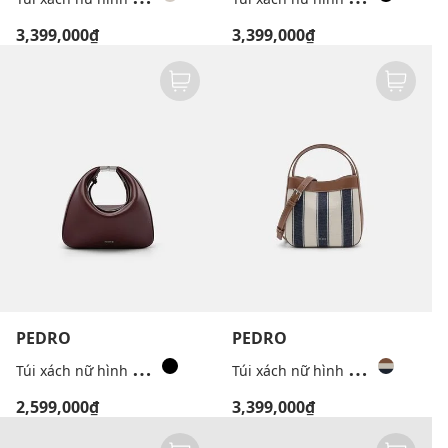
3,399,000₫
3,399,000₫
PEDRO
PEDRO
T
úi xách nữ hình bán nguyệt Jatte
T
úi xách nữ hình thang Dana
2,599,000₫
3,399,000₫