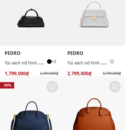
PEDRO
PEDRO
T
úi xách nữ hình thang Serif
T
úi xách nữ hình thang Leather
+2
1,799,000₫
2,799,000₫
2,399,000₫
3,799,000₫
-30%