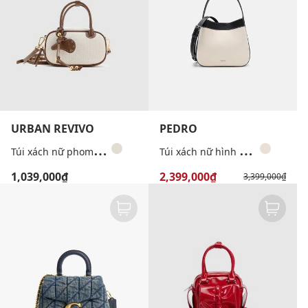
URBAN REVIVO
PEDRO
T
úi xách nữ phom chữ nhật phối charm
T
úi xách nữ hình thang Dana
1,039,000₫
2,399,000₫
3,399,000₫