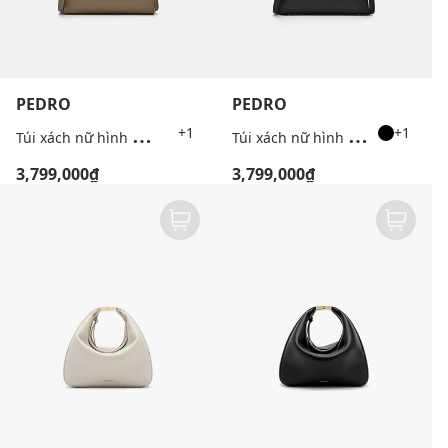
PEDRO
PEDRO
T
úi xách nữ hình thang Leather
T
úi xách nữ hình thang Leather
+1
+1
3,799,000₫
3,799,000₫