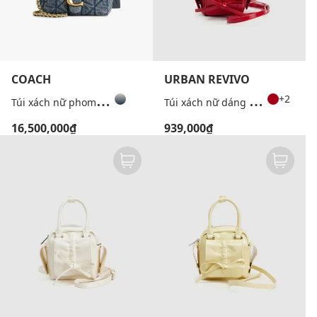
COACH
URBAN REVIVO
T
úi xách nữ phom chữ nhật Tabby Denim
T
úi xách nữ dáng hộp phối nơ
+2
16,500,000₫
939,000₫