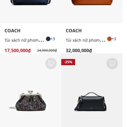
COACH
COACH
T
úi xách nữ phom chữ nhật Soft Empire 40
T
úi xách nữ phom chữ nhật Empire Weiche 48
+3
+3
17,500,000₫
32,000,000₫
24,900,000₫
-25%