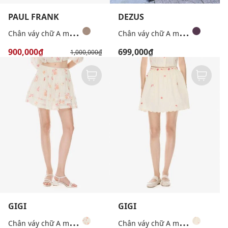
PAUL FRANK
DEZUS
C
hân váy chữ A mini bất đối xứng kẻ caro
C
hân váy chữ A mini túi hộp Carylin
900,000₫
699,000₫
1,000,000₫
GIGI
GIGI
C
hân váy chữ A mini xếp tầng in họa tiết
C
hân váy chữ A mini viền lượn sóng in hoa