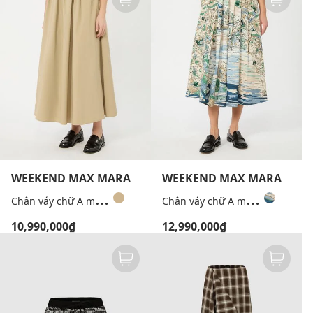
WEEKEND MAX MARA
WEEKEND MAX MARA
C
hân váy chữ A midi dáng xòe Wkdaguzze
C
hân váy chữ A midi dáng xòe Wkdadepto
10,990,000₫
12,990,000₫