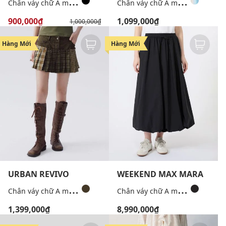
C
hân váy chữ A mini túi hộp
C
hân váy chữ A mini xếp tầng lưng thun
900,000₫
1,099,000₫
1,000,000₫
Hàng Mới
Hàng Mới
URBAN REVIVO
WEEKEND MAX MARA
C
hân váy chữ A mini xếp li phối họa tiết
C
hân váy chữ A midi dáng quả bí Wkdciurma
1,399,000₫
8,990,000₫