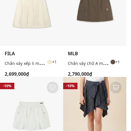
FILA
MLB
C
hân váy xếp li midi lưng thun
C
hân váy chữ A mini Gorpcore Volume
+1
+1
2,699,000₫
2,790,000₫
-10%
-10%