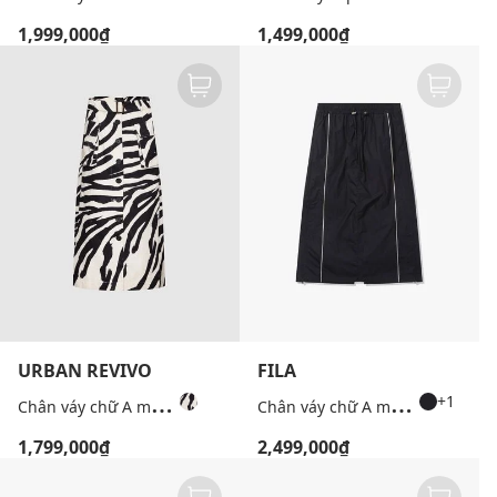
1,999,000₫
1,499,000₫
URBAN REVIVO
FILA
C
hân váy chữ A midi họa tiết ngựa vằn
C
hân váy chữ A midi lưng thun phối dây rút
+1
1,799,000₫
2,499,000₫