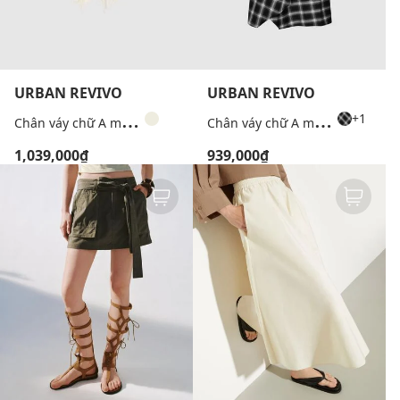
URBAN REVIVO
URBAN REVIVO
C
hân váy chữ A mini bất đối xứng
C
hân váy chữ A midi bất đối xứng
+1
1,039,000₫
939,000₫