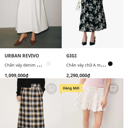
URBAN REVIVO
GIGI
C
hân váy denim midi dáng chữ A phối thắt lưng
C
hân váy chữ A midi họa tiết hoa
1,099,000₫
2,290,000₫
Hàng Mới