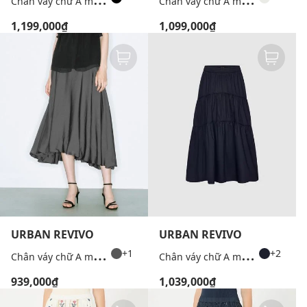
1,199,000₫
1,099,000₫
URBAN REVIVO
URBAN REVIVO
C
hân váy chữ A midi dáng xòe
C
hân váy chữ A midi xếp tầng lưng thun
+1
+2
939,000₫
1,039,000₫