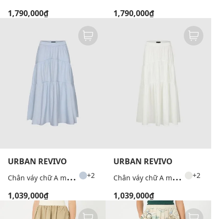
1,790,000₫
1,790,000₫
URBAN REVIVO
URBAN REVIVO
C
hân váy chữ A midi xếp tầng lưng thun
C
hân váy chữ A midi xếp tầng lưng thun
+2
+2
1,039,000₫
1,039,000₫