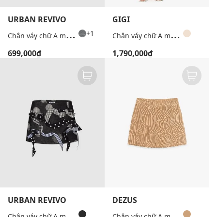
URBAN REVIVO
GIGI
C
hân váy chữ A mini kẻ caro phối bèo
C
hân váy chữ A mini viền tua rua
+1
699,000₫
1,790,000₫
URBAN REVIVO
DEZUS
C
hân váy chữ A mini phối nơ
C
hân váy chữ A mini họa tiết nổi Eloria