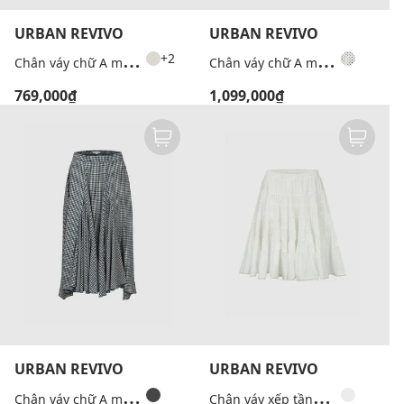
URBAN REVIVO
URBAN REVIVO
C
hân váy chữ A mini hiện đại
C
hân váy chữ A mini xếp tầng chấm bi
+2
769,000₫
1,099,000₫
URBAN REVIVO
URBAN REVIVO
C
hân váy chữ A midi xếp li kẻ caro
C
hân váy xếp tầng mini lưng thun