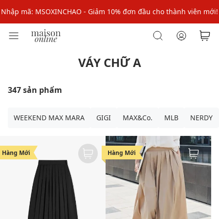
Nhập mã: MSOXINCHAO - Giảm 10% đơn đầu cho thành viên mới!
Nhập mã MSOPAY100: giảm ngay 10% khi thanh toán trực tuyến
Nhập mã: MSOXINCHAO - Giảm 10% đơn đầu cho thành viên mới!
VÁY CHỮ A
347 sản phẩm
WEEKEND MAX MARA
GIGI
MAX&Co.
MLB
NERDY
Hàng Mới
Hàng Mới