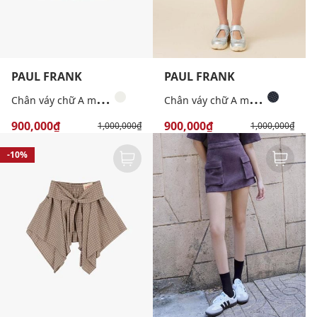
PAUL FRANK
PAUL FRANK
C
hân váy chữ A mini dáng phồng
C
hân váy chữ A mini bất đối xứng kẻ caro
900,000₫
900,000₫
1,000,000₫
1,000,000₫
-10%