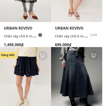
URBAN REVIVO
URBAN REVIVO
C
hân váy chữ A midi kẻ caro viền ren
C
hân váy chữ A mini hoa nhí lưng thun
+1
1,499,000₫
699,000₫
Hàng Mới