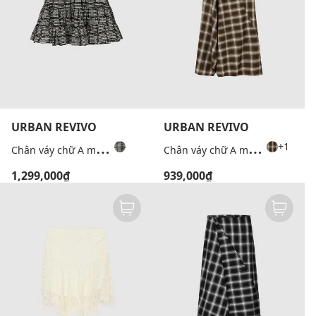
URBAN REVIVO
URBAN REVIVO
C
hân váy chữ A mini xếp tầng kẻ caro
C
hân váy chữ A midi bất đối xứng
+1
1,299,000₫
939,000₫