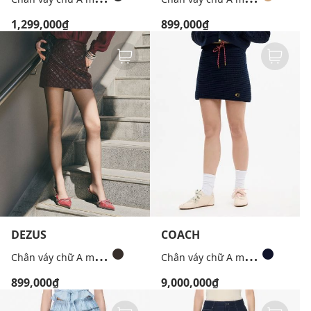
1,299,000₫
899,000₫
DEZUS
COACH
C
hân váy chữ A mini dập nổi Idory
C
hân váy chữ A mini dệt kim Textured
899,000₫
9,000,000₫