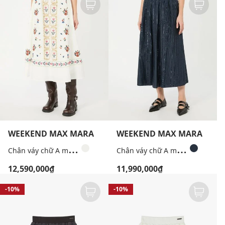
WEEKEND MAX MARA
WEEKEND MAX MARA
C
hân váy chữ A midi thêu hoa Wkdfalla
C
hân váy chữ A midi đính sequin Wkdfiordi
12,590,000₫
11,990,000₫
-10%
-10%