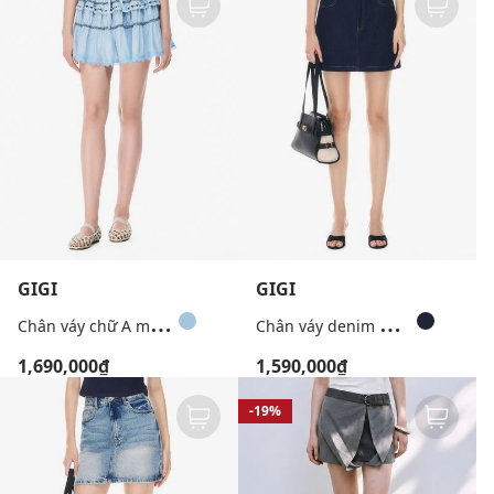
GIGI
GIGI
C
hân váy chữ A mini xếp tầng thêu ren
C
hân váy denim mini chữ A
1,690,000₫
1,590,000₫
-19%