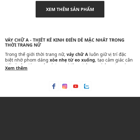
XEM THÊM SẢN PHẨM
VÁY CHỮ A - THIẾT KẾ KINH ĐIỂN DỄ MẶC NHẤT TRONG
THỜI TRANG NỮ
Trong thế giới thời trang nữ,
váy chữ A
luôn giữ vị trí đặc
biệt nhờ phom dáng
xòe nhẹ từ eo xuống
, tạo cảm giác cân
đối và tôn dáng một cách tự nhiên. Không quá ôm như váy
Xem thêm
bút chì, cũng không phồng rộng cầu kỳ, váy chữ A mang đến
sự thoải mái, nữ tính và linh hoạt trong mọi hoàn cảnh.
Tại
Maison Online
, danh mục
Váy Chữ A
được tuyển chọn từ
các thương hiệu thời trang cao cấp và đương đại, phù hợp
cho đi làm, đi chơi đến những dịp cần sự chỉn chu mà vẫn trẻ
trung.
1. VÌ SAO VÁY CHỮ A LUÔN ĐƯỢC PHÁI ĐẸP YÊU THÍCH?
Váy chữ A được xem là “item quốc dân” bởi khả năng
phù
hợp với hầu hết vóc dáng
. Thiết kế giúp che khuyết điểm
phần hông và đùi, đồng thời tạo hiệu ứng đôi chân thon gọn
hơn. Đây là kiểu váy dễ mặc, dễ phối và ít khi lỗi mốt.