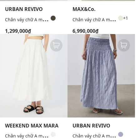
URBAN REVIVO
MAX&Co.
C
hân váy chữ A mini túi hộp thắt nơ
C
hân váy chữ A midi lưng thun Mcobevanda
+1
1,299,000₫
6,990,000₫
WEEKEND MAX MARA
URBAN REVIVO
C
hân váy chữ A midi dáng phồng Wkinuvole
C
hân váy chữ A maxi cạp cao