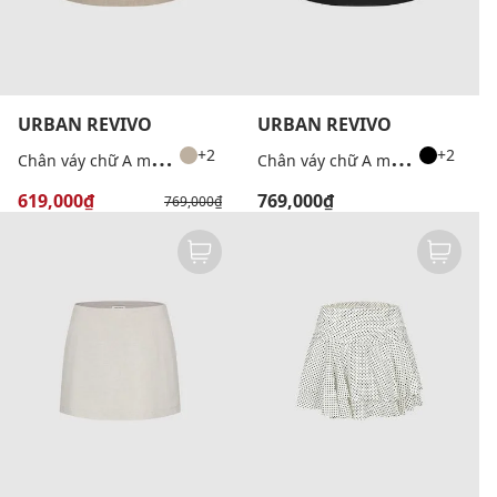
URBAN REVIVO
URBAN REVIVO
C
hân váy chữ A mini hiện đại
C
hân váy chữ A mini hiện đại
+2
+2
619,000₫
769,000₫
769,000₫