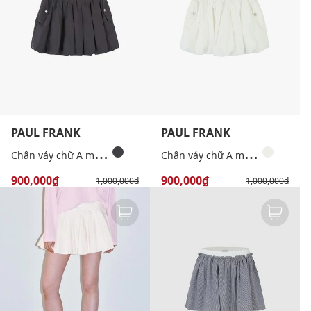
PAUL FRANK
PAUL FRANK
C
hân váy chữ A mini dáng phồng
C
hân váy chữ A mini dáng phồng
900,000₫
900,000₫
1,000,000₫
1,000,000₫