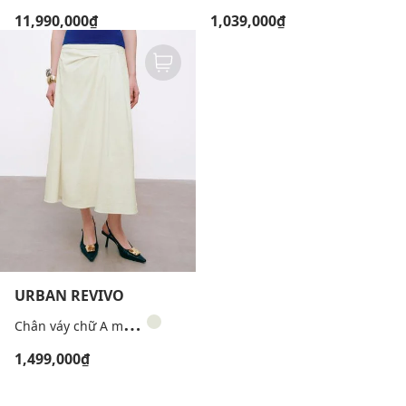
11,990,000₫
1,039,000₫
URBAN REVIVO
C
hân váy chữ A midi bất đối xứng
1,499,000₫