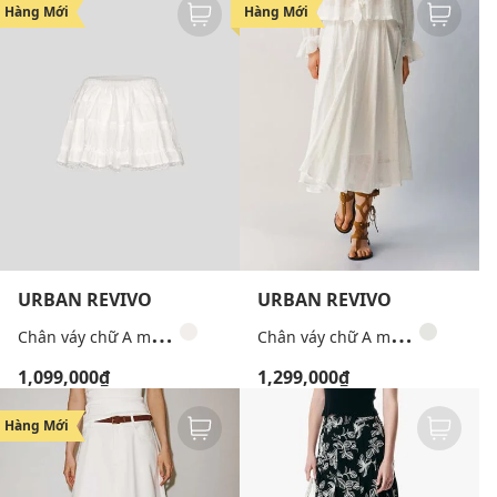
Hàng Mới
Hàng Mới
URBAN REVIVO
URBAN REVIVO
C
hân váy chữ A mini nữ xếp tầng phối ren
C
hân váy chữ A midi dập vân kẻ ô
1,099,000₫
1,299,000₫
Hàng Mới