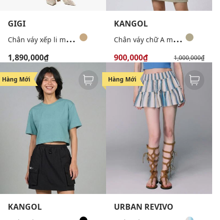
GIGI
KANGOL
C
hân váy xếp li midi phom chữ A
C
hân váy chữ A mini túi hộp
1,890,000₫
900,000₫
1,000,000₫
-10%
Hàng Mới
Hàng Mới
KANGOL
URBAN REVIVO