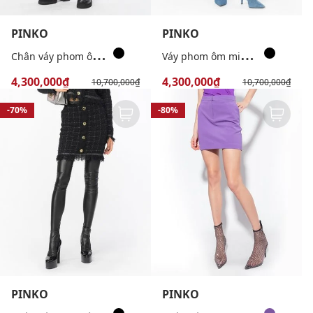
PINKO
PINKO
C
hân váy phom ôm mini Gloom
V
áy phom ôm midi Gravitone
4,300,000₫
4,300,000₫
10,700,000₫
10,700,000₫
-70%
-80%
PINKO
PINKO