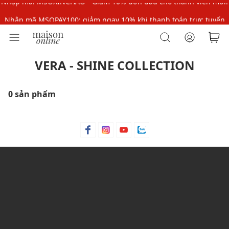
Nhập mã MSOPAY100: giảm ngay 10% khi thanh toán trực tuyến
Nhập mã: MSOXINCHAO - Giảm 10% đơn đầu cho thành viên mới!
VERA - SHINE COLLECTION
0 sản phẩm