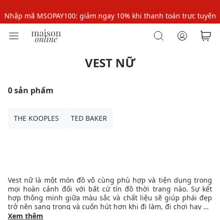
Nhập mã MSOPAY100: giảm ngay 10% khi thanh toán trực tuyến
Nhập mã: MSOXINCHAO - Giảm 10% đơn đầu cho thành viên mới!
VEST NỮ
0 sản phẩm
THE KOOPLES
TED BAKER
Vest nữ là một món đồ vô cùng phù hợp và tiện dụng trong
mọi hoàn cảnh đối với bất cứ tín đồ thời trang nào. Sự kết
hợp thông minh giữa màu sắc và chất liệu sẽ giúp phái đẹp
trở nên sang trọng và cuốn hút hơn khi đi làm, đi chơi hay dự
tiệc.
Xem thêm