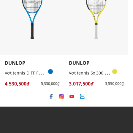
DUNLOP
DUNLOP
V
ợt tennis D TF FX500 LS G2 NH
V
ợt tennis Sx 300 Lite
4,530,500₫
3,017,500₫
5,330,000₫
3,550,000₫