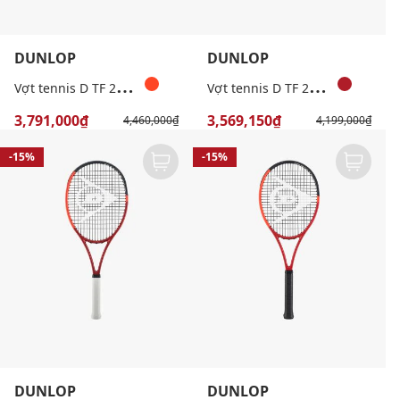
DUNLOP
DUNLOP
V
ợt tennis D TF 24 CX200 G2 NH
V
ợt tennis D TF 24 CX200 LS G2 NH
3,791,000₫
3,569,150₫
4,460,000₫
4,199,000₫
-15%
-15%
DUNLOP
DUNLOP