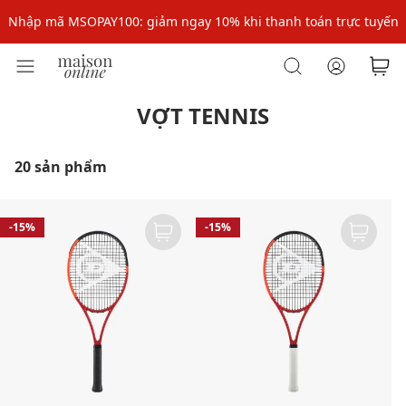
Nhập mã MSOPAY100: giảm ngay 10% khi thanh toán trực tuyến
Nhập mã: MSOXINCHAO - Giảm 10% đơn đầu cho thành viên mới!
Nhập mã MSOPAY100: giảm ngay 10% khi thanh toán trực tuyến
Nhập mã: MSOXINCHAO - Giảm 10% đơn đầu cho thành viên mới!
VỢT TENNIS
20 sản phẩm
-15%
-15%