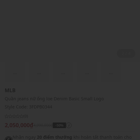
2 / 4
...
...
...
...
...
MLB
Quần jeans nữ ống loe Denim Basic Small Logo
Style Code:
3FDPB0344
(0)
2,050,000₫
4,090,000₫
-50%
i
Nhận ngay
20 điểm thưởng
khi hoàn tất thanh toán cho