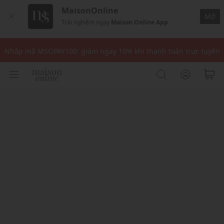
MaisonOnline
Mở
Trải nghiệm ngay
Maison Online App
Nhập mã: MSOXINCHAO - Giảm 10% đơn đầu cho thành viên mới!
Nhập mã MSOPAY100: giảm ngay 10% khi thanh toán trực tuyến
Nhập mã: MSOXINCHAO - Giảm 10% đơn đầu cho thành viên mới!
Nhập mã MSOPAY100: giảm ngay 10% khi thanh toán trực tuyến
Nhập mã: MSOXINCHAO - Giảm 10% đơn đầu cho thành viên mới!