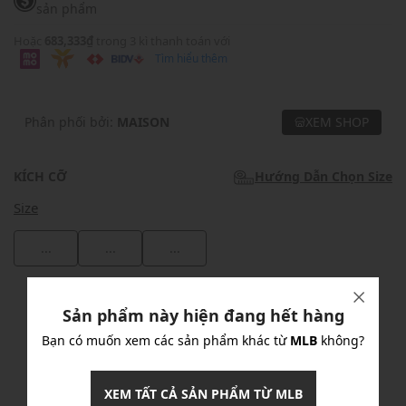
sản phẩm
Hoặc
683,333₫
trong 3 kì thanh toán với
Tìm hiểu thêm
Phân phối bởi:
MAISON
XEM SHOP
KÍCH CỠ
Hướng Dẫn Chọn Size
Size
...
...
...
Khuyến mãi
Sản phẩm này hiện đang hết hàng
Ưu Đãi 10% Cho Mọi Đơn Hàng
chi tiết
Bạn có muốn xem các sản phẩm khác từ
MLB
không?
XEM TẤT CẢ SẢN PHẨM TỪ MLB
Khuyến mãi