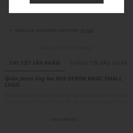
Nhập mã: MSOXINCHAO - Giảm ngay 10%
chi tiết
Nhập mã: MSO826FS- FREESHIP
chi tiết
Sản phẩm đã hết hàng!
CHI TIẾT SẢN PHẨM
THÔNG TIN BẢO QUẢN
Quần jeans ống loe
MLB
DENIM BASIC SMALL
LOGO
Khám phá sự hòa quyện hoàn hảo giữa phong cách thể thao
năng động và thời trang hiện đại với chiếc quần jeans Denim
Basic Small Logo. Được thiết kế từ chất liệu denim mềm mại,
bền chắc mang đến cảm giác thoải mái vượt trội trong mọi
Xem toàn bộ
hoạt động thường ngày, điểm nhấn nổi bật chính là logo New
York Yankees được thêu tỉ mỉ, nhỏ gọn tạo nên nét riêng biệt