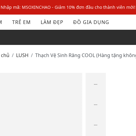
Nhập mã: MSOXINCHAO - Giảm 10% đơn đầu cho thành viên mới!
Nhập mã MSOPAY100: giảm ngay 10% khi thanh toán trực tuyến
M
TRẺ EM
LÀM ĐẸP
ĐỒ GIA DỤNG
Nhập mã: MSOXINCHAO - Giảm 10% đơn đầu cho thành viên mới!
g chủ
LUSH
Thạch Vệ Sinh Răng COOL (Hàng tặng khôn
...
...
...