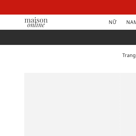
NỮ
NA
Tran