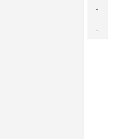
...
...