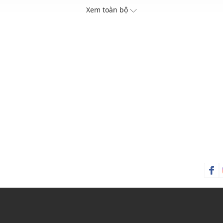
chuyện được sẻ chia bên
Vetivert tái hiện dư vị k
Xem toàn bộ
từng mẻ bơ một cách điê
Xuất xứ thương hiệu: Anh
Sản xuất tại: Anh