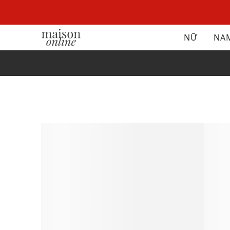
NỮ
NA