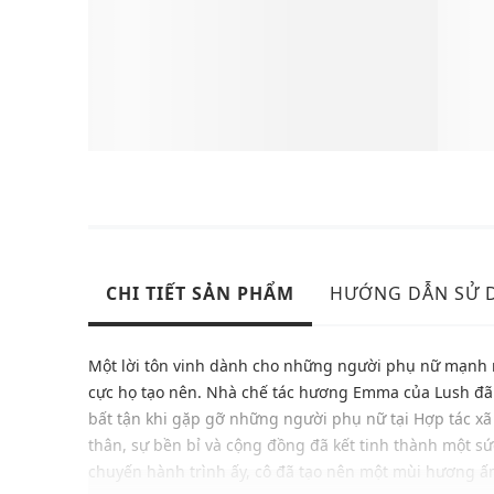
CHI TIẾT SẢN PHẨM
HƯỚNG DẪN SỬ 
Một lời tôn vinh dành cho những người phụ nữ mạnh 
cực họ tạo nên. Nhà chế tác hương Emma của Lush đ
bất tận khi gặp gỡ những người phụ nữ tại Hợp tác xã
thân, sự bền bỉ và cộng đồng đã kết tinh thành một 
chuyến hành trình ấy, cô đã tạo nên một mùi hương ấ