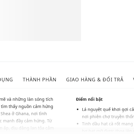
DỤNG
THÀNH PHẦN
GIAO HÀNG & ĐỔI TRẢ
mẽ và những làn sóng tích
Điểm nổi bật
ã tìm thấy nguồn cảm hứng
Lá nguyệt quế khơi gợi c
 Shea ở Ghana, nơi tình
nơi phiên chợ truyền thố
sức mạnh đầy cảm hứng. Từ
Tinh dầu hạt cà rốt man
m áp, dịu dàng lan tỏa cảm
bơ hạt mỡ được thoa lên 