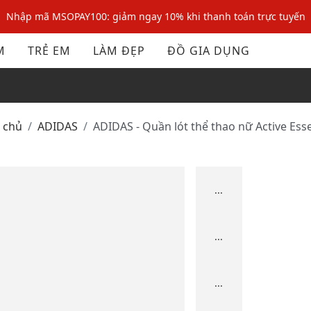
Nhập mã MSOPAY100: giảm ngay 10% khi thanh toán trực tuyến
Nhập mã: MSOXINCHAO - Giảm 10% đơn đầu cho thành viên mới!
M
TRẺ EM
LÀM ĐẸP
ĐỒ GIA DỤNG
Nhập mã MSOPAY100: giảm ngay 10% khi thanh toán trực tuyến
Nhập mã: MSOXINCHAO - Giảm 10% đơn đầu cho thành viên mới!
g chủ
ADIDAS
ADIDAS - Quần lót thể thao nữ Active Esse
...
...
...