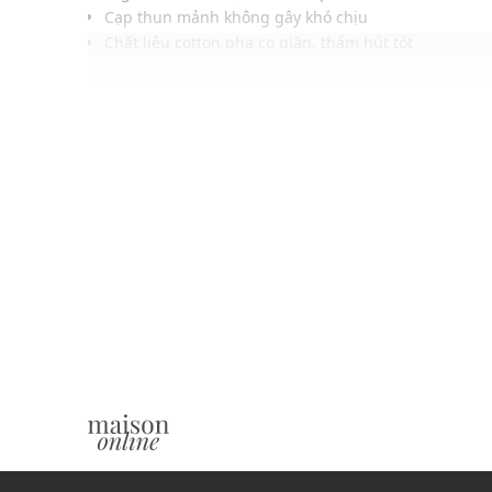
Cạp thun mảnh không gây khó chịu
Chất liệu cotton pha co giãn, thấm hút tốt
Phù hợp mặc thường ngày, dễ kết hợp cùng nhiều lo