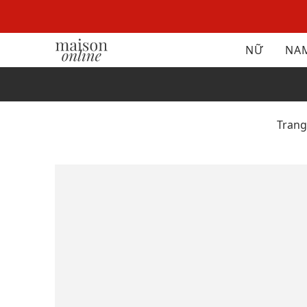
NỮ
NA
Tran