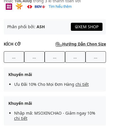
Hoặc
106,400₫
trong 3 kì thanh toán với
Tìm hiểu thêm
Phân phối bởi:
ASH
XEM SHOP
KÍCH CỠ
Hướng Dẫn Chọn Size
...
...
...
...
...
Khuyến mãi
Ưu Đãi 10% Cho Mọi Đơn Hàng
chi tiết
Khuyến mãi
Nhập mã: MSOXINCHAO - Giảm ngay 10%
chi tiết