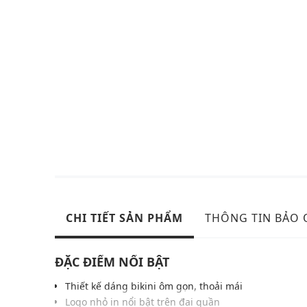
CHI TIẾT SẢN PHẨM
THÔNG TIN BẢO
ĐẶC ĐIỂM NỔI BẬT
Thiết kế dáng bikini ôm gọn, thoải mái
Logo nhỏ in nổi bật trên đai quần