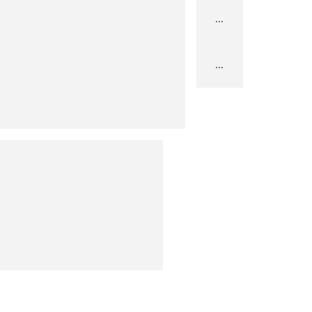
...
...