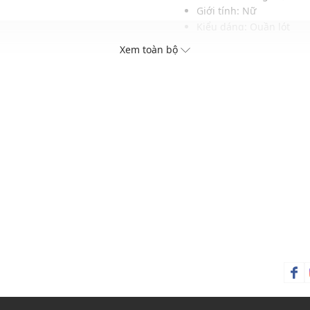
Giới tính: Nữ
Kiểu dáng: Quần lót
ại bra
Màu sắc: Black, Heather
Xem toàn bộ
Chất liệu: 95% Cotton, 
Hoạ tiết: Trơn một màu
Phom quần: Ôm vừa vặ
Xu hướng theo mùa: Sử 