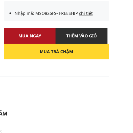
Nhập mã: MSO826FS- FREESHIP
chi tiết
MUA NGAY
THÊM VÀO GIỎ
MUA TRẢ CHẬM
U
HẨM
ức