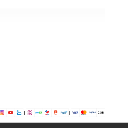
 Grey, Powder Plum
5% Elastane
n
dụng được tất cả các mùa trong năm
|
|