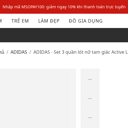
Nhập mã MSOPAY100: giảm ngay 10% khi thanh toán trực tuyến
Nhập mã: MSOXINCHAO - Giảm 10% đơn đầu cho thành viên mới!
M
TRẺ EM
LÀM ĐẸP
ĐỒ GIA DỤNG
Nhập mã MSOPAY100: giảm ngay 10% khi thanh toán trực tuyến
Nhập mã: MSOXINCHAO - Giảm 10% đơn đầu cho thành viên mới!
hủ
ADIDAS
ADIDAS - Set 3 quần lót nữ tam giác Active L
...
...
...