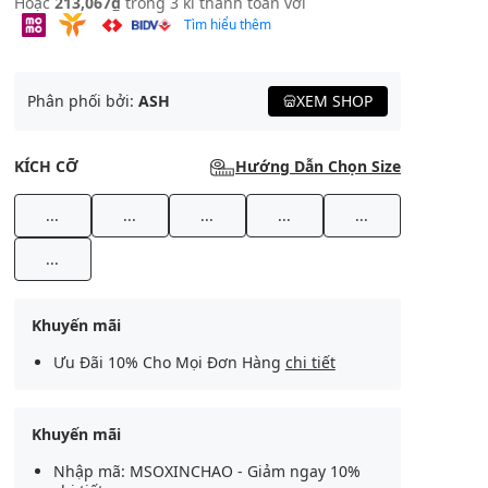
Hoặc
213,067₫
trong 3 kì thanh toán với
Tìm hiểu thêm
Phân phối bởi:
ASH
XEM SHOP
KÍCH CỠ
Hướng Dẫn Chọn Size
...
...
...
...
...
...
Khuyến mãi
Ưu Đãi 10% Cho Mọi Đơn Hàng
chi tiết
Khuyến mãi
Nhập mã: MSOXINCHAO - Giảm ngay 10%