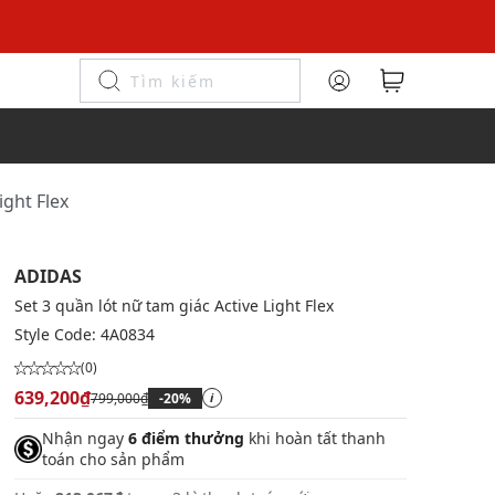
ight Flex
ADIDAS
Set 3 quần lót nữ tam giác Active Light Flex
Style Code:
4A0834
(0)
639,200₫
799,000₫
-20%
i
Nhận ngay
6 điểm thưởng
khi hoàn tất thanh
toán cho sản phẩm