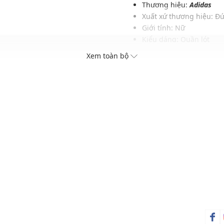
Thương hiệu:
Adidas
Xuất xứ thương hiệu: Đ
Giới tính: Nữ
Kiểu dáng: Quần lót
Màu sắc: Sandy Pink
Xem toàn bộ
Chất liệu: 76% Nylon, 2
Hoạ tiết: Trơn một màu
Xu hướng theo mùa: Sử 