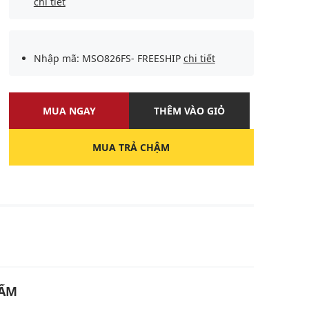
chi tiết
Nhập mã: MSO826FS- FREESHIP
chi tiết
MUA NGAY
THÊM VÀO GIỎ
MUA TRẢ CHẬM
U
HẨM