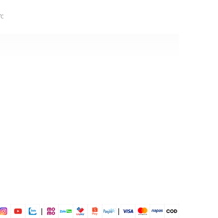
ức
4% Elastane
dụng được tất cả các mùa trong năm
|
|