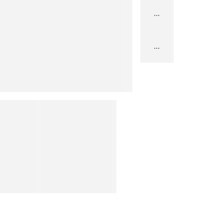
...
...