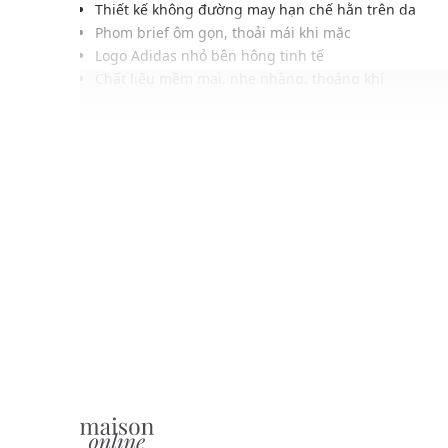
Thiết kế không đường may hạn chế hằn trên da
Phom brief ôm gọn, thoải mái khi mặc
Logo Adidas nhỏ bên hông tinh tế
Chất liệu mềm mại, nhẹ nhàng, thoáng khí
Cạp chun co giãn mang lại sự vừa vặn