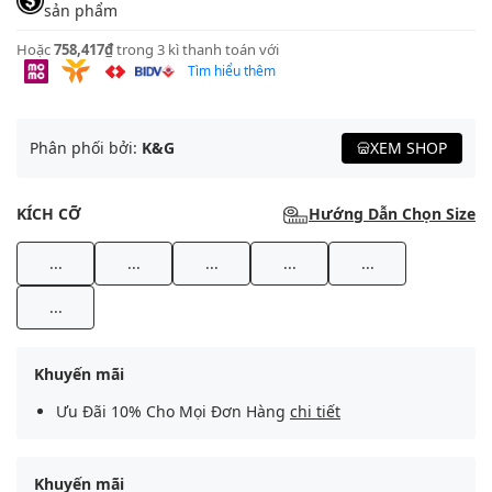
sản phẩm
Hoặc
758,417₫
trong 3 kì thanh toán với
Tìm hiểu thêm
Phân phối bởi:
K&G
XEM SHOP
KÍCH CỠ
Hướng Dẫn Chọn Size
...
...
...
...
...
...
Khuyến mãi
Ưu Đãi 10% Cho Mọi Đơn Hàng
chi tiết
Khuyến mãi