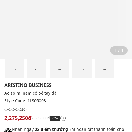
2 / 4
...
...
...
...
...
ARISTINO BUSINESS
Áo sơ mi nam cổ bẻ tay dài
Style Code:
1LS05003
(0)
2,275,250₫
2,395,000₫
-5%
i
Nhận ngay
22 điểm thưởng
khi hoàn tất thanh toán cho