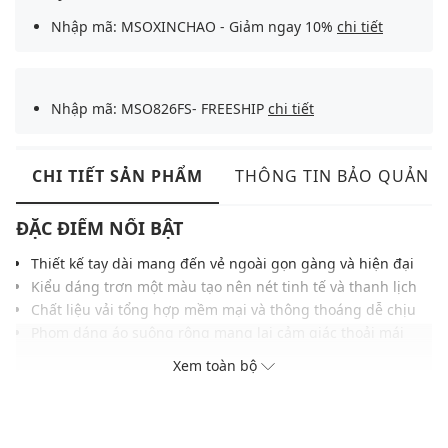
Nhập mã: MSOXINCHAO - Giảm ngay 10%
chi tiết
Nhập mã: MSO826FS- FREESHIP
chi tiết
CHI TIẾT SẢN PHẨM
THÔNG TIN BẢO QUẢN
ĐẶC ĐIỂM NỔI BẬT
Thiết kế tay dài mang đến vẻ ngoài gọn gàng và hiện đại
Kiểu dáng trơn một màu tạo nên nét tinh tế và thanh lịch
Chất liệu vải tổng hợp mềm mại và thông thoáng dễ chịu
Phom dáng áo suông rộng mang lại cảm giác thoải mái
Hàng khuy thẳng hàng được hoàn thiện chỉn chu sắc sảo
Xem toàn bộ
Màu trắng thanh lịch tạo điểm nhấn trang nhã và cuốn hút
Dễ phối cùng quần tây, khaki hoặc quần jeans thanh lịch
THÔNG TIN SẢN PHẨM