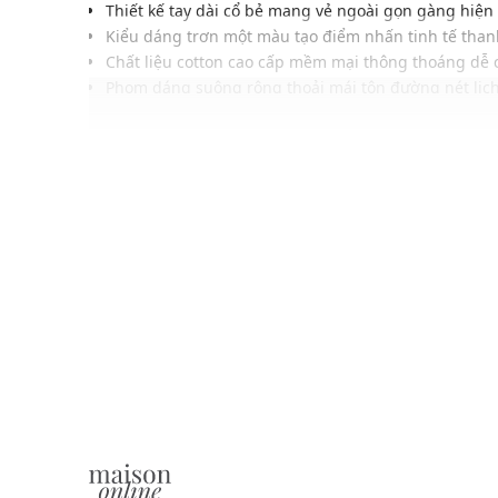
Thiết kế tay dài cổ bẻ mang vẻ ngoài gọn gàng hiện
Kiểu dáng trơn một màu tạo điểm nhấn tinh tế thanh
Chất liệu cotton cao cấp mềm mại thông thoáng dễ 
Phom dáng suông rộng thoải mái tôn đường nét lịc
Hàng khuy thẳng hàng được hoàn thiện chỉn chu sắ
Màu trắng thanh lịch đem lại phong cách lịch lãm c
Dễ phối cùng quần tây, quần khaki, quần jeans tối g