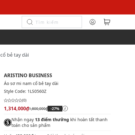
cổ bẻ tay dài
ARISTINO BUSINESS
Áo sơ mi nam cổ bẻ tay dài
Style Code:
1LS0560Z
(0)
1,314,000₫
1,800,000₫
-27%
i
Nhận ngay
13 điểm thưởng
khi hoàn tất thanh
toán cho sản phẩm