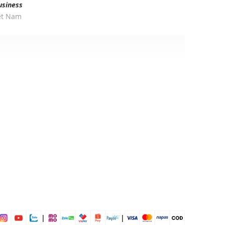
usiness
iệt Nam
ịp: Đi chơi, đi làm,...
dụng được tất cả các mùa trong năm
|
|