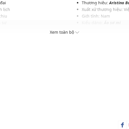
 đại
Thương hiệu:
Aristino B
 lịch
Xuất xứ thương hiệu: V
chịu
Giới tính: Nam
h sự
Kiểu dáng:
Áo sơ mi
c sảo
Màu sắc: Trắng solid
Xem toàn bộ
uốn hút
Chất liệu: 100% Cotton
iản
Hoạ tiết: Trơn một màu
Phom áo: Vừa vặn
Thích hợp mặc trong các d
Xu hướng theo mùa: Sử 