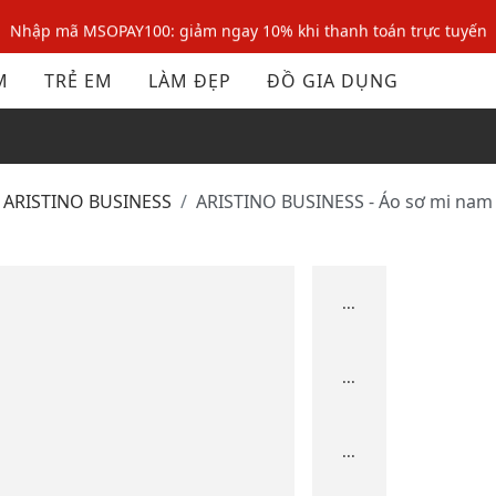
Nhập mã MSOPAY100: giảm ngay 10% khi thanh toán trực tuyến
Nhập mã: MSOXINCHAO - Giảm 10% đơn đầu cho thành viên mới!
M
TRẺ EM
LÀM ĐẸP
ĐỒ GIA DỤNG
Nhập mã MSOPAY100: giảm ngay 10% khi thanh toán trực tuyến
Nhập mã: MSOXINCHAO - Giảm 10% đơn đầu cho thành viên mới!
ARISTINO BUSINESS
ARISTINO BUSINESS - Áo sơ mi nam 
...
...
...