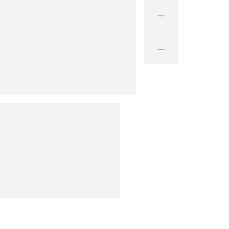
...
...