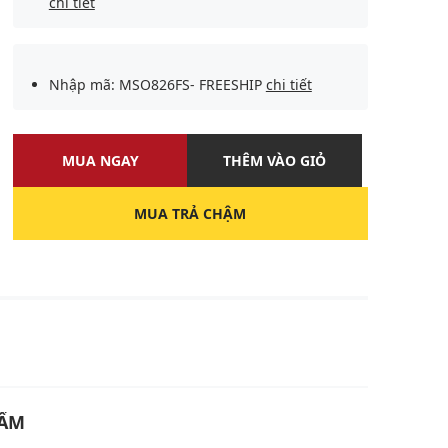
chi tiết
Nhập mã: MSO826FS- FREESHIP
chi tiết
MUA NGAY
THÊM VÀO GIỎ
MUA TRẢ CHẬM
U
HẨM