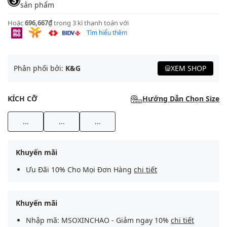
sản phẩm
Hoặc
696,667₫
trong 3 kì thanh toán với
Tìm hiểu thêm
Phân phối bởi:
K&G
XEM SHOP
KÍCH CỠ
Hướng Dẫn Chọn Size
...
...
...
Khuyến mãi
Ưu Đãi 10% Cho Mọi Đơn Hàng
chi tiết
Khuyến mãi
Nhập mã: MSOXINCHAO - Giảm ngay 10%
chi tiết