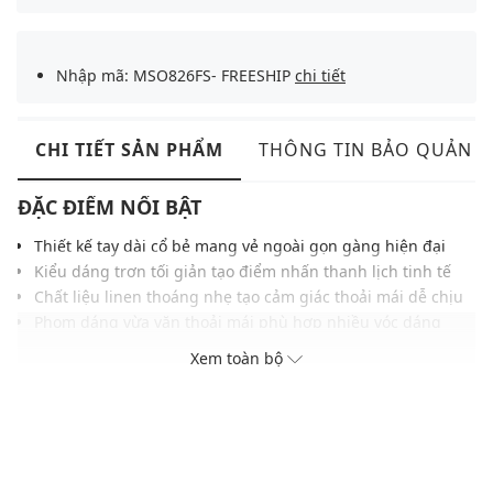
Nhập mã: MSO826FS- FREESHIP
chi tiết
CHI TIẾT SẢN PHẨM
THÔNG TIN BẢO QUẢN
ĐẶC ĐIỂM NỔI BẬT
Thiết kế tay dài cổ bẻ mang vẻ ngoài gọn gàng hiện đại
Kiểu dáng trơn tối giản tạo điểm nhấn thanh lịch tinh tế
Chất liệu linen thoáng nhẹ tạo cảm giác thoải mái dễ chịu
Phom dáng vừa vặn thoải mái phù hợp nhiều vóc dáng
Đường may chắc chắn hoàn thiện chỉn chu tăng độ bền
Xem toàn bộ
Gam màu trung tính phù hợp với nhiều kiểu phong cách
Dễ phối cùng quần tây, quần kaki hoặc jeans hằng ngày
THÔNG TIN SẢN PHẨM
Thương hiệu:
Aristino Business