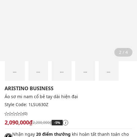
2 / 4
...
...
...
...
...
ARISTINO BUSINESS
Áo sơ mi nam cổ bẻ tay dài hiện đại
Style Code:
1LSU630Z
(0)
2,090,000₫
2,200,000₫
-5%
i
Nhận ngay
20 điểm thưởng
khi hoàn tất thanh toán cho