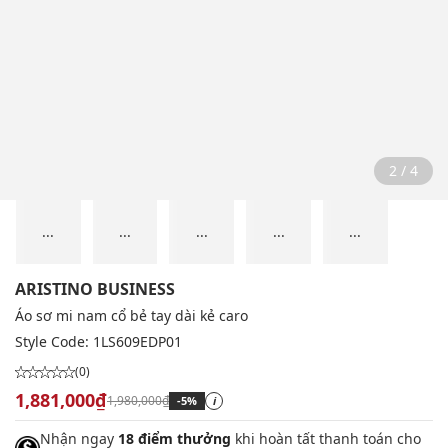
2 / 4
...
...
...
...
...
ARISTINO BUSINESS
Áo sơ mi nam cổ bẻ tay dài kẻ caro
Style Code:
1LS609EDP01
(0)
1,881,000₫
1,980,000₫
-5%
i
Nhận ngay
18 điểm thưởng
khi hoàn tất thanh toán cho