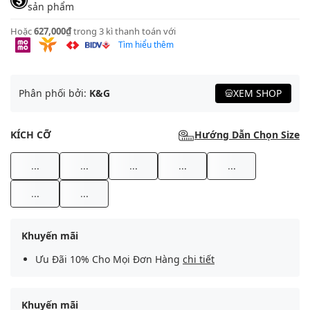
sản phẩm
Hoặc
627,000₫
trong 3 kì thanh toán với
Tìm hiểu thêm
Phân phối bởi:
K&G
XEM SHOP
KÍCH CỠ
Hướng Dẫn Chọn Size
...
...
...
...
...
...
...
Khuyến mãi
Ưu Đãi 10% Cho Mọi Đơn Hàng
chi tiết
Khuyến mãi