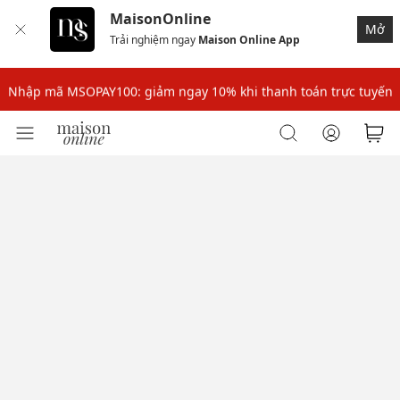
MaisonOnline
Mở
Trải nghiệm ngay
Maison Online App
Nhập mã: MSOXINCHAO - Giảm 10% đơn đầu cho thành viên mới!
Nhập mã MSOPAY100: giảm ngay 10% khi thanh toán trực tuyến
Nhập mã: MSOXINCHAO - Giảm 10% đơn đầu cho thành viên mới!
Nhập mã MSOPAY100: giảm ngay 10% khi thanh toán trực tuyến
Nhập mã: MSOXINCHAO - Giảm 10% đơn đầu cho thành viên mới!