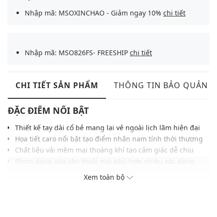
Nhập mã: MSOXINCHAO - Giảm ngay 10%
chi tiết
Nhập mã: MSO826FS- FREESHIP
chi tiết
CHI TIẾT SẢN PHẨM
THÔNG TIN BẢO QUẢN
ĐẶC ĐIỂM NỔI BẬT
Thiết kế tay dài cổ bẻ mang lại vẻ ngoài lịch lãm hiện đại
Họa tiết caro nổi bật tạo điểm nhấn nam tính thời thượng
Chất liệu vải mềm mại thoáng khí tạo cảm giác dễ chịu
Phom dáng vừa vặn thoải mái phù hợp nhiều vóc dáng
Đường may chắc chắn hoàn thiện chỉn chu tăng độ bền
Xem toàn bộ
Gam màu trung tính, dễ mặc với nhiều kiểu phong cách
Phù hợp phối cùng quần kaki, jeans hoặc tây công sở
THÔNG TIN SẢN PHẨM