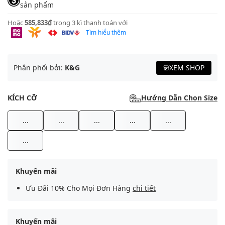
sản phẩm
Hoặc
585,833₫
trong 3 kì thanh toán với
Tìm hiểu thêm
Phân phối bởi:
K&G
XEM SHOP
KÍCH CỠ
Hướng Dẫn Chọn Size
...
...
...
...
...
...
Khuyến mãi
Ưu Đãi 10% Cho Mọi Đơn Hàng
chi tiết
Khuyến mãi