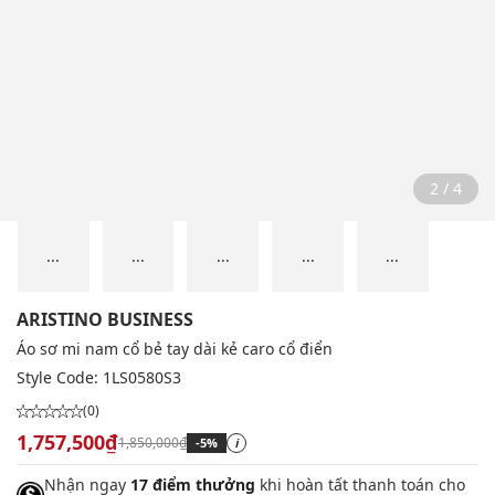
2 / 4
...
...
...
...
...
ARISTINO BUSINESS
Áo sơ mi nam cổ bẻ tay dài kẻ caro cổ điển
Style Code:
1LS0580S3
(0)
1,757,500₫
1,850,000₫
-5%
i
Nhận ngay
17 điểm thưởng
khi hoàn tất thanh toán cho