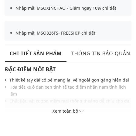
Nhập mã: MSOXINCHAO - Giảm ngay 10%
chi tiết
Nhập mã: MSO826FS- FREESHIP
chi tiết
CHI TIẾT SẢN PHẨM
THÔNG TIN BẢO QUẢN
ĐẶC ĐIỂM NỔI BẬT
Thiết kế tay dài cổ bẻ mang lại vẻ ngoài gọn gàng hiện đại
Họa tiết kẻ ô đan xen tinh tế tạo điểm nhấn nam tính lịch
lãm
Chất liệu vải cotton mềm mại thông thoáng dễ chịu cho da
Phom suông rộng thoải mái tôn đường nét chỉn chu lịch sự
Xem toàn bộ
Hàng khuy cài thẳng hàng kết hợp một túi ngực tăng tiện
lợi
Gam màu thanh lịch dễ mặc tạo cảm giác tinh tế cuốn hút
Dễ phối cùng quần tây, quần khaki hoặc jeans thanh lịch