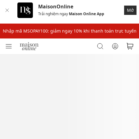
MaisonOnline
Mở
Trải nghiệm ngay
Maison Online App
Nhập mã: MSOXINCHAO - Giảm 10% đơn đầu cho thành viên mới!
Nhập mã MSOPAY100: giảm ngay 10% khi thanh toán trực tuyến
Nhập mã: MSOXINCHAO - Giảm 10% đơn đầu cho thành viên mới!
Nhập mã MSOPAY100: giảm ngay 10% khi thanh toán trực tuyến
Nhập mã: MSOXINCHAO - Giảm 10% đơn đầu cho thành viên mới!