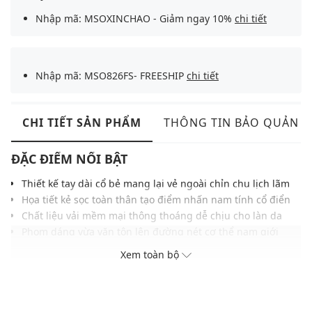
Nhập mã: MSOXINCHAO - Giảm ngay 10%
chi tiết
Nhập mã: MSO826FS- FREESHIP
chi tiết
CHI TIẾT SẢN PHẨM
THÔNG TIN BẢO QUẢN
ĐẶC ĐIỂM NỔI BẬT
Thiết kế tay dài cổ bẻ mang lại vẻ ngoài chỉn chu lịch lãm
Họa tiết kẻ sọc toàn thân tạo điểm nhấn nam tính cổ điển
Chất liệu vải mềm mại thông thoáng dễ chịu cho làn da
Phom dáng vừa vặn tôn lên đường nét cơ thể nam giới
Hàng khuy thẳng hàng cùng cổ tay bo nút tinh tế sắc sảo
Xem toàn bộ
Gam màu trầm hiện đại tạo nên phong cách lịch thiệp
Dễ phối cùng quần tây, quần kaki, quần jeans sang trọng
THÔNG TIN SẢN PHẨM