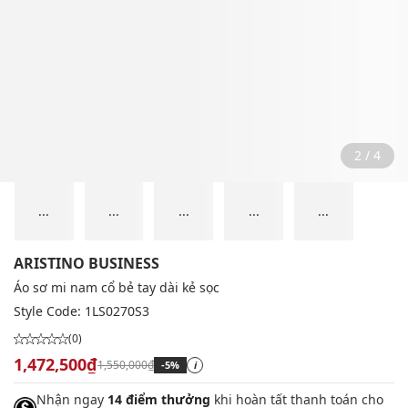
2 / 4
...
...
...
...
...
ARISTINO BUSINESS
Áo sơ mi nam cổ bẻ tay dài kẻ sọc
Style Code:
1LS0270S3
(0)
1,472,500₫
1,550,000₫
-5%
i
Nhận ngay
14 điểm thưởng
khi hoàn tất thanh toán cho