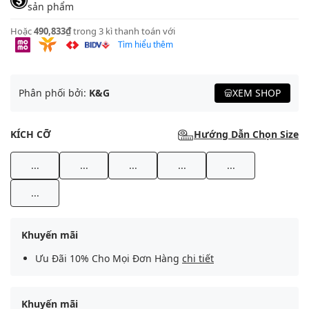
sản phẩm
Hoặc
490,833₫
trong 3 kì thanh toán với
Tìm hiểu thêm
Phân phối bởi:
K&G
XEM SHOP
KÍCH CỠ
Hướng Dẫn Chọn Size
...
...
...
...
...
...
Khuyến mãi
Ưu Đãi 10% Cho Mọi Đơn Hàng
chi tiết
Khuyến mãi