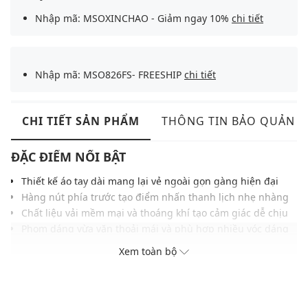
Nhập mã: MSOXINCHAO - Giảm ngay 10%
chi tiết
Nhập mã: MSO826FS- FREESHIP
chi tiết
CHI TIẾT SẢN PHẨM
THÔNG TIN BẢO QUẢN
ĐẶC ĐIỂM NỔI BẬT
Thiết kế áo tay dài mang lại vẻ ngoài gọn gàng hiện đại
Hàng nút phía trước tạo điểm nhấn thanh lịch nhẹ nhàng
Chất liệu vải mềm mại và thoáng khí tạo cảm giác dễ chịu
Phom dáng vừa vặn thoải mái và phù hợp nhiều vóc dáng
Họa tiết thêu hoa Bảo Tiên tôn vinh giá trị văn hóa dân tộc
Xem toàn bộ
Gam màu trung tính, dễ mặc nhiều phong cách khác nhau
Dễ phối cùng quần tây, quần kaki hoặc jeans hằng ngày
THÔNG TIN SẢN PHẨM