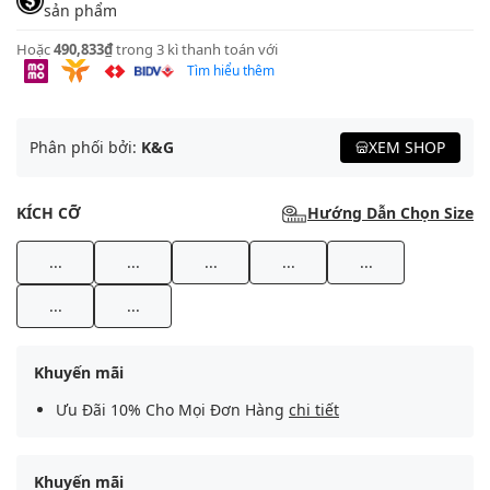
sản phẩm
Hoặc
490,833₫
trong 3 kì thanh toán với
Tìm hiểu thêm
Phân phối bởi:
K&G
XEM SHOP
KÍCH CỠ
Hướng Dẫn Chọn Size
...
...
...
...
...
...
...
Khuyến mãi
Ưu Đãi 10% Cho Mọi Đơn Hàng
chi tiết
Khuyến mãi