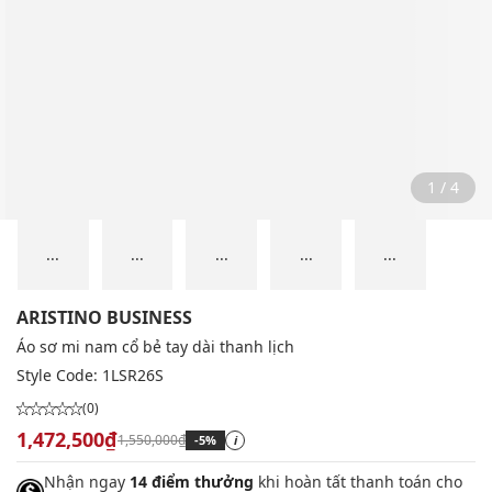
2 / 4
...
...
...
...
...
ARISTINO BUSINESS
Áo sơ mi nam cổ bẻ tay dài thanh lịch
Style Code:
1LSR26S
(0)
1,472,500₫
1,550,000₫
-5%
i
Nhận ngay
14 điểm thưởng
khi hoàn tất thanh toán cho