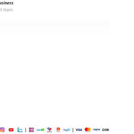
usiness
iệt Nam
r
ịp: Đi chơi, đi làm,...
dụng được tất cả các mùa trong năm
|
|