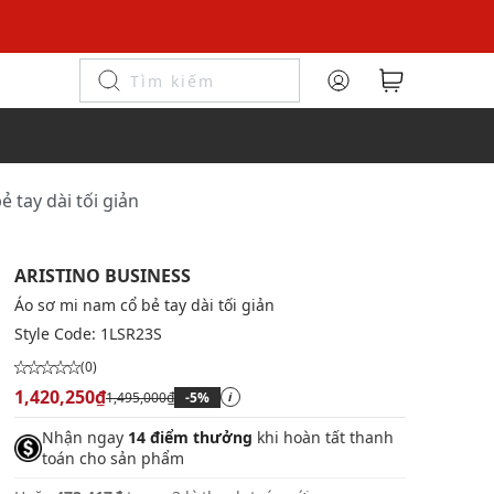
 tay dài tối giản
ARISTINO BUSINESS
Áo sơ mi nam cổ bẻ tay dài tối giản
Style Code:
1LSR23S
(0)
1,420,250₫
1,495,000₫
-5%
i
Nhận ngay
14 điểm thưởng
khi hoàn tất thanh
toán cho sản phẩm