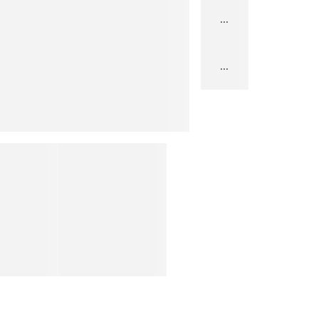
...
...