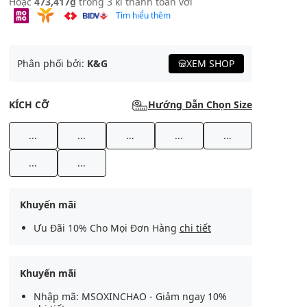
Hoặc
473,417₫
trong 3 kì thanh toán với
Tìm hiểu thêm
Phân phối bởi:
K&G
XEM SHOP
KÍCH CỠ
Hướng Dẫn Chọn Size
...
...
...
...
...
...
...
Khuyến mãi
Ưu Đãi 10% Cho Mọi Đơn Hàng
chi tiết
Khuyến mãi
Nhập mã: MSOXINCHAO - Giảm ngay 10%