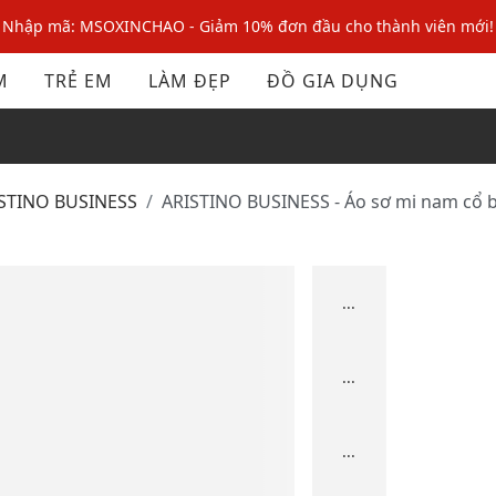
Nhập mã: MSOXINCHAO - Giảm 10% đơn đầu cho thành viên mới!
Nhập mã MSOPAY100: giảm ngay 10% khi thanh toán trực tuyến
M
TRẺ EM
LÀM ĐẸP
ĐỒ GIA DỤNG
Nhập mã: MSOXINCHAO - Giảm 10% đơn đầu cho thành viên mới!
ISTINO BUSINESS
ARISTINO BUSINESS - Áo sơ mi nam cổ bẻ
...
...
...