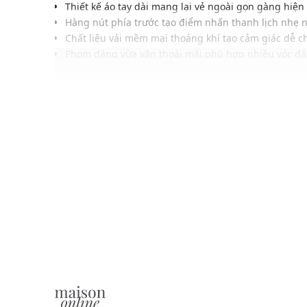
Thiết kế áo tay dài mang lại vẻ ngoài gọn gàng hiện
Hàng nút phía trước tạo điểm nhấn thanh lịch nhẹ 
Chất liệu vải mềm mại thoáng khí tạo cảm giác dễ c
Phom dáng vừa vặn thoải mái phù hợp nhiều vóc d
Đường may chắc chắn hoàn thiện chỉn chu tăng độ 
Gam màu trung tính phù hợp với nhiều kiểu phong
Dễ phối cùng quần tây, quần kaki hoặc jeans thanh l