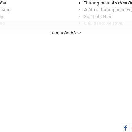
 đại
Thương hiệu:
Aristino B
nhàng
Xuất xứ thương hiệu: V
hịu
Giới tính: Nam
áng
Kiểu dáng:
Áo sơ mi
bền
Màu sắc: Trắng
Xem toàn bộ
 cách
Chất liệu: 100% Polyeste
ịch
Hoạ tiết: Trơn một màu
Phom áo: Vừa vặn
Thích hợp mặc trong các d
Xu hướng theo mùa: Sử 