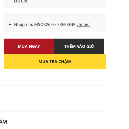
chi tiết
Nhập mã: MSO826FS- FREESHIP
chi tiết
MUA NGAY
THÊM VÀO GIỎ
MUA TRẢ CHẬM
U
HẨM